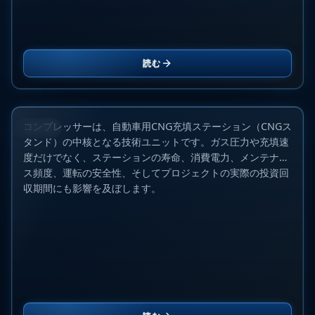
CNGプロジェクト向けAriel、ANGI、SAFE、CIMC
読む
Enric、GalileoのAGNKS用コンプレッサー比較
2026年6月15日
コンプレッサーは、自動車用CNG充填ステーション（CNGス
ブログ
タンド）の中核となる技術ユニットです。ガス圧力や充填速
度だけでなく、ステーションの寿命、消費電力、メンテナン
ス頻度、運転の安全性、そしてプロジェクトの実際の投資回
収期間にも影響を及ぼします。