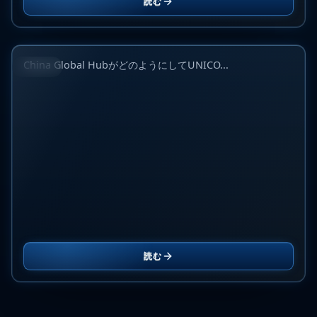
UNICO Imagingとの出会い：中国互換トナー市場の
読む
見方を変えた監査の軌跡
2026年6月10日
China Global HubがどのようにしてUNICO...
ブログ
読む