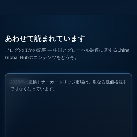
あわせて読まれています
B2B向け互換トナーカートリッジ世界トップ10メーカ
ブログのほかの記事 — 中国とグローバル調達に関するChina
ー（2026年）：市場動向・品質・供給安定性を徹底比
Global Hubのコンテンツをどうぞ。
較
2026年6月23日
2026年の互換トナーカートリッジ市場は、単なる低価格競争
産業市場
ではなくなっています。