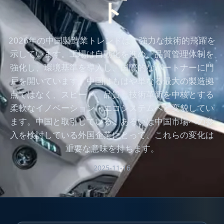
ト
2026年の中国製造業トレンドは、強力な技術的飛躍を
示しています。工場は自動化を進め、品質管理体制を
強化し、環境基準を導入し、国際的なパートナーに門
戸を開いています。中国はもはや単なる最大の製造拠
点ではなく、スピード、品質、技術革新を中核とする
柔軟なイノベーション・エコシステムへと変貌してい
ます。中国と取引している、あるいは中国市場への参
入を検討している外国企業にとって、これらの変化は
重要な意味を持ちます。
2025-11-16