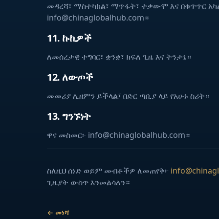
መዳረሻ፣ ማስተካከል፣ ማጥፋት፣ ተቃውሞ እና በቁጥጥር አ
info@chinaglobalhub.com።
11. ኩኪዎች
ለመሰረታዊ ተግባር፣ ቋንቋ፣ ክፍለ ጊዜ እና ትንታኔ።
12. ለውጦች
መመሪያ ሊዘምን ይችላል፤ በድር ጣቢያ ላይ የአሁኑ ስሪት።
13. ግንኙነት
ዋና መስመር፦ info@chinaglobalhub.com።
ስለዚህ ሰነድ ወይም መብቶችዎ ለመጠየቅ፦
info@chinag
ጊዜያት ውስጥ እንመልሳለን።
← መነሻ