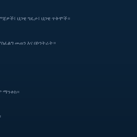
ምጃዎች፤ ህጋዊ ግዴታ፤ ህጋዊ ጥቅሞች።
ያስፈልግ መጠን እና በኮንትራት።
ም ማንቀስ።
።