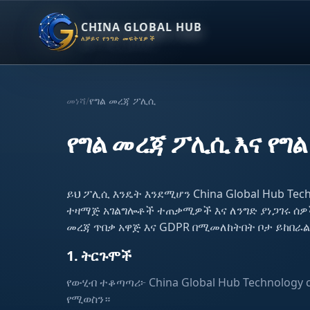
CHINA GLOBAL HUB
ለቻይና የንግድ መፍትሄዎች
መነሻ
/
የግል መረጃ ፖሊሲ
የግል መረጃ ፖሊሲ እና የግል
ይህ ፖሊሲ እንዴት እንደሚሆን China Global Hub Techn
ተዛማጅ አገልግሎቶች ተጠቃሚዎች እና ለንግድ ያነጋገሩ ሰዎ
መረጃ ጥበቃ አዋጅ እና GDPR በሚመለከትበት ቦታ ይከበራል
1. ትርጉሞች
የውሂብ ተቆጣጣሪ፦ China Global Hub Technology 
የሚወስን።