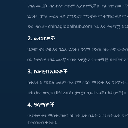
የግል መረጃ፦ ስለተለየ ወይም ሊለየ የሚችል ተፈጥሮ ሰው
ሂደት፦ በግል መረጃ ላይ የሚደረግ ማንኛውም ተግባር ወይም 
ድር ጣቢያ፦ chinaglobalhub.com ጎራ እና ተዛማጅ አ
2. መርሆዎች
ህጋዊ፣ ፍትሃዊ እና ግልጽ ሂደት፤ ዓላማ ገደብ፤ ዝቅተኛ ውሂብ
በኢትዮጵያ የግል መረጃ ጥበቃ አዋጅ እና ተዛማጅ ደንቦች፣
3. የውሂብ አይነቶች
ከቅጽ፣ ኢሜይል ወይም ጥሪ የሚቀርቡ ማንነት እና ግንኙነት
ቴክኒካዊ ውሂብ (IP፣ አሳሽ፣ ቋንቋ፣ ጊዜ፣ ገጾች፣ ኩኪዎች)።
4. ዓላማዎች
ጥያቄዎችን ማስተናገድ፤ ከኮንትራት በፊት እና ኮንትራት ግን
የተሰበሰብ ትንታኔ።