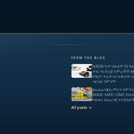
FROM THE BLOG
ለ2026 ዓ.ም ከፍተኛ 10 ዓ
ቶነር ካርትሪጅ አምራቾች ለ
የገበያ፣ ጥራት እና አቅርቦት
ዝርዝር ግምገማ
ለኤሲኤንጂሲ ምርጥ ኮምፕረሰሮ
ANGI፣ SAFE፣ CIMC Enric
ንጽጽር ለሲኤንጂ ፕሮጀክቶ
y
All posts →