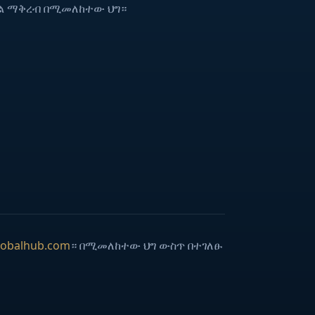
ካል ማቅረብ በሚመለከተው ህግ።
lobalhub.com
። በሚመለከተው ህግ ውስጥ በተገለፁ