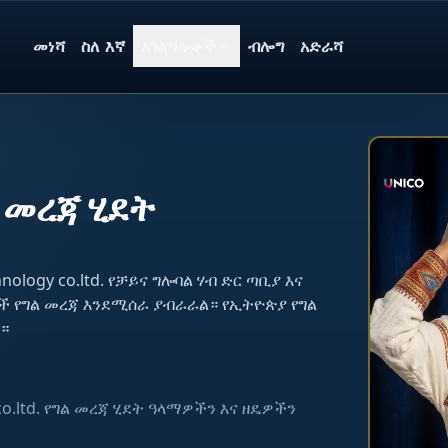
መነሻ
ስለ እኛ
አገልግሎቶች
ብሎግ
አድራሻ
 መረጃ ሂደት
ology co.ltd. የቻይና ግሎባል ሃብ ድር ጣቢያ እና
ች የግል መረጃ እንደሚሰራ ያብራራል። የኢትዮጵያ የግል
።
co.ltd. የግል መረጃ ሂደት ዓላማዎችን እና ዘዴዎችን