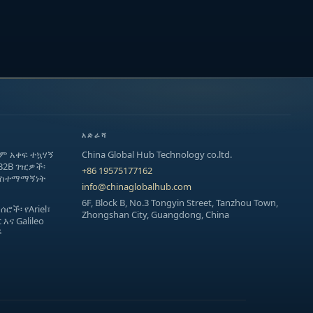
አድራሻ
ለም አቀፍ ተኳሃኝ
China Global Hub Technology co.ltd.
B2B ገዢዎች፡
+86 19575177162
 አስተማማኝነት
info@chinaglobalhub.com
6F, Block B, No.3 Tongyin Street, Tanzhou Town,
ች፡ የAriel፣
Zhongshan City, Guangdong, China
 እና Galileo
ች