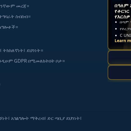
በዓለም 
 ማንኛውም መረጃ።
የቶርነር
የእርስ
ተግባራት ስብስብ።
በጣም 
ገልግሎቶች።
የተረጋ
C UN
Learn 
፤ ትክክለኛነት፤ ደህንነት።
 እንዲሁም GDPR በሚመለከትበት ቦታ።
።
ኙነት፤ አገልግሎት ማቅረብ፤ ድር ጣቢያ ደህንነት፤