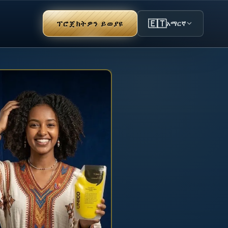
🇪🇹
ፕሮጀክትዎን ይወያዩ
አማርኛ