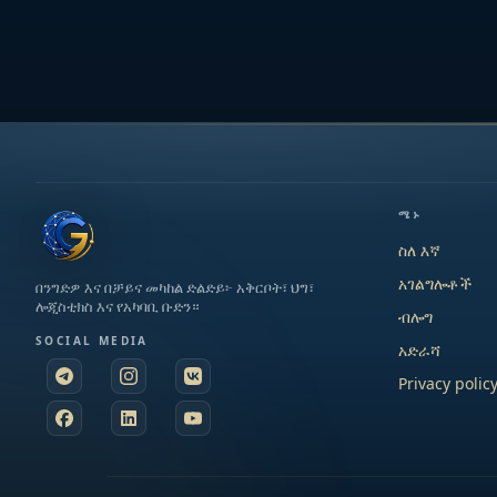
ሜኑ
ስለ እኛ
አገልግሎቶች
በንግድዎ እና በቻይና መካከል ድልድይ፦ አቅርቦት፣ ህግ፣
ሎጂስቲክስ እና የአካባቢ ቡድን።
ብሎግ
SOCIAL MEDIA
አድራሻ
Privacy polic