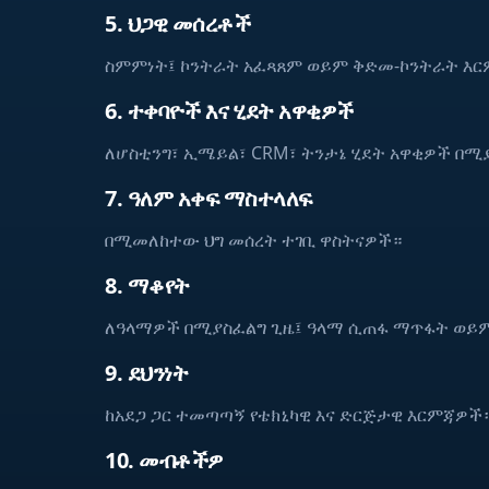
5. ህጋዊ መሰረቶች
ስምምነት፤ ኮንትራት አፈጻጸም ወይም ቅድመ-ኮንትራት እር
6. ተቀባዮች እና ሂደት አዋቂዎች
ለሆስቲንግ፣ ኢሜይል፣ CRM፣ ትንታኔ ሂደት አዋቂዎች በሚ
7. ዓለም አቀፍ ማስተላለፍ
በሚመለከተው ህግ መሰረት ተገቢ ዋስትናዎች።
8. ማቆየት
ለዓላማዎች በሚያስፈልግ ጊዜ፤ ዓላማ ሲጠፋ ማጥፋት ወይ
9. ደህንነት
ከአደጋ ጋር ተመጣጣኝ የቴክኒካዊ እና ድርጅታዊ እርምጃዎች
10. መብቶችዎ