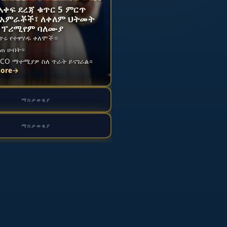
አቀፍ ደረጃ ቁጥር 5 ምርጥ
 አምራቾች፣ ለቀለም ህትመት
ዎ ፕሪሚየም ባለሙያ
ጥሩ የተዋሃዱ ቀለሞች።
ገጠ ሀብት።
ICO ማተሚያዎ ስለ ጥራት ይናገራል።
more
→
ማስታወቂያ
ማስታወቂያ