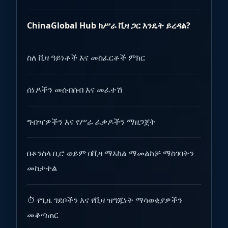
ChinaGlobal Hub ከሥራ ቪዛ ጋር እንዴት ይረዳል?
ስለ ቪዛ ዓይነቶች እና መስፈርቶች ምክር
ሰነዶችን መሰብሰብ እና መፈተሽ
ግብዣዎችን እና የሥራ ፈቃዶችን ማዘጋጀት
በቆንስላ ቢሮ ወይም በቪዛ ማእከል ማመልከቻ ማስገባትን
መከታተል
⏱ የጊዜ ገደቦችን እና የቪዛ ዝግጁነት ማሳወቂያዎችን
መቆጣጠር