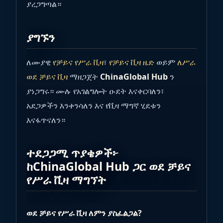
ያረጋግጣል።
ያግኙን
ለሙያዊ
የቻይና የሥራ ቪዛ
፣
የቻይና ቪዛ ዜድ
ወይም
ለሥራ
ወደ ቻይና ቪዛ
ማዘጋጀት
ChinaGlobal Hub
ን
ያነጋግሩ። ሙሉ የአገልግሎት ዑደት እናቀርባለን፣
አደጋዎችን እንቀንሳለን እና የቪዛ ማግኛ ሂደቱን
እናፋጥናለን።
ተደጋጋሚ ጥያቄዎች፦
ከChinaGlobal Hub ጋር ወደ ቻይና
የሥራ ቪዛ ማግኘት
ወደ ቻይና የሥራ ቪዛ ለምን ያስፈልጋል?