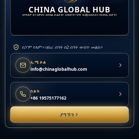
CHINA GLOBAL HUB
በንግድዎ እና በቻይና መካከል ድልድይ፦ አቅርቦት፣ ህግ፣ ሎጂስቲክስ እና የአካባቢ ቡድን።
ስፓም የለም። በስራ ሰዓት በ2 ሰዓት ውስጥ መልስ።
ኢሜይል
info@chinaglobalhub.com
ስልክ
+86 19575177162
ያግኙን