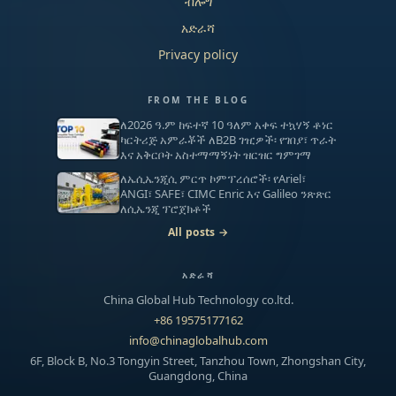
ብሎግ
አድራሻ
Privacy policy
FROM THE BLOG
ለ2026 ዓ.ም ከፍተኛ 10 ዓለም አቀፍ ተኳሃኝ ቶነር
ካርትሪጅ አምራቾች ለB2B ገዢዎች፡ የገበያ፣ ጥራት
እና አቅርቦት አስተማማኝነት ዝርዝር ግምገማ
ለኤሲኤንጂሲ ምርጥ ኮምፕረሰሮች፡ የAriel፣
ANGI፣ SAFE፣ CIMC Enric እና Galileo ንጽጽር
ለሲኤንጂ ፕሮጀክቶች
All posts →
አድራሻ
China Global Hub Technology co.ltd.
+86 19575177162
info@chinaglobalhub.com
6F, Block B, No.3 Tongyin Street, Tanzhou Town, Zhongshan City,
Guangdong, China