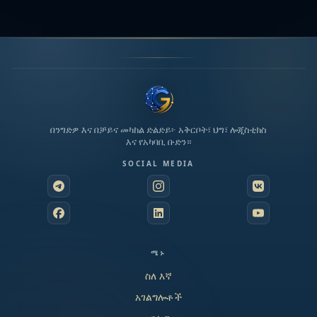
በንግድዎ እና በቻይና መካከል ድልድይ፦ አቅርቦት፣ ህግ፣ ሎጂስቲክስ
እና የአካባቢ ቡድን።
SOCIAL MEDIA
ሜኑ
ስለ እኛ
አገልግሎቶች