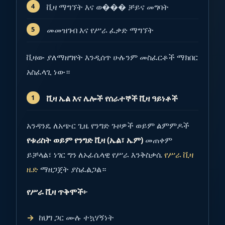
ቪዛ ማግኘት እና ወ��� ቻይና መግባት
መመዝገብ እና የሥራ ፈቃድ ማግኘት
ቪዛው ያለማዘግየት እንዲሰጥ ሁሉንም መስፈርቶች ማክበር
አስፈላጊ ነው።
ቪዛ ኤል እና ሌሎች የሰራተኞች ቪዛ ዓይነቶች
አንዳንዴ ለአጭር ጊዜ የንግድ ጉዞዎች ወይም ልምምዶች
የቱሪስት ወይም የንግድ ቪዛ (ኤል፣ ኤም)
መጠቀም
ይቻላል፣ ነገር ግን ለኦፊሴላዊ የሥራ እንቅስቃሴ
የሥራ ቪዛ
ዜድ
ማዘጋጀት ያስፈልጋል።
የሥራ ቪዛ ጥቅሞች፦
ከህግ ጋር ሙሉ ተኳሃኝነት