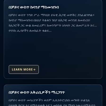
በቻይና ውስጥ ኩባንያ ማስመዝገብ
በቻይና ውስጥ ንግድ ሥራ ማካሄድ ይፋዊ ሕጋዊ መዋቅር ያስፈልገዋል።
ኩባንያ ማስመዝገብ በእስያ ትልቁን ገበያ በሕጋዊ መንገድ ለመድረስ፣
ከአጋሮች ጋር ውል ለመፈረም፣ ከመንግሥት አካላት ጋር ለመሥራት እና
የባንክ ሒሳቦችን ለመክፈት ቁልፍ...
LEARN MORE
→
በቻይና ውስጥ አቅራቢዎችን ማረጋገጥ
በቻይና ውስጥ መሳሪያዎችን ወይም ኤሌክትሮኒክስ መግዛት ሁልጊዜ
በታላቅ ትርፍ እና በማይታወቅ አደጋ መካከል ያለ ሚዛን ነው። በሚሊዮን