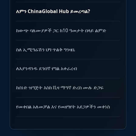
ለምን ChinaGlobal Hub ይመረጣል?
ከውጭ ባለሙያዎች ጋር ከ10 ዓመታት በላይ ልምድ
ስለ ኢሚግሬሽን ህግ ጥልቅ ግንዛቤ
ለእያንዳንዱ ደንበኛ የግል አቀራረብ
ከሰነድ ዝግጅት እስከ ቪዛ ማግኛ ድረስ ሙሉ ድጋፍ
የመቀበል አለመቻል እና የመዘግየት አደጋዎችን መቀነስ