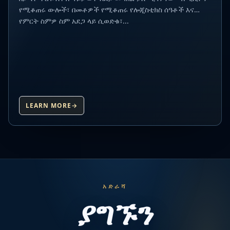
የሚቆጠሩ ውሎች፣ በመቶዎች የሚቆጠሩ የሎጂስቲክስ ሰዓቶች እና
የምርት ስምዎ ስም አደጋ ላይ ሲወድቁ፣...
LEARN MORE
→
አድራሻ
ያግኙን