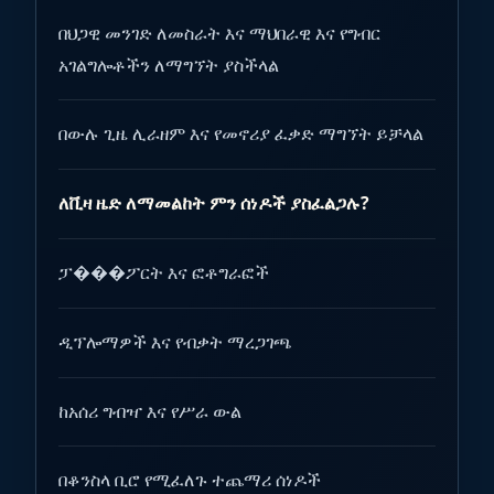
በህጋዊ መንገድ ለመስራት እና ማህበራዊ እና የግብር
አገልግሎቶችን ለማግኘት ያስችላል
በውሉ ጊዜ ሊራዘም እና የመኖሪያ ፈቃድ ማግኘት ይቻላል
ለቪዛ ዜድ ለማመልከት ምን ሰነዶች ያስፈልጋሉ?
ፓ���ፖርት እና ፎቶግራፎች
ዲፕሎማዎች እና የብቃት ማረጋገጫ
ከአሰሪ ግብዣ እና የሥራ ውል
በቆንስላ ቢሮ የሚፈለጉ ተጨማሪ ሰነዶች