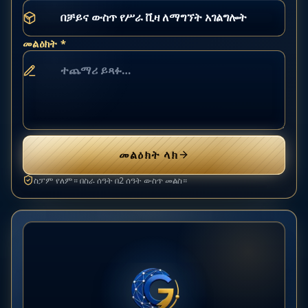
መልዕክት *
መልዕክት ላክ
ስፓም የለም። በስራ ሰዓት በ2 ሰዓት ውስጥ መልስ።