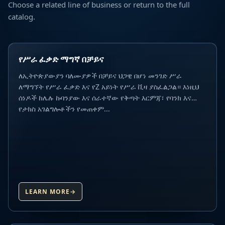
Choose a related line of business or return to the full
catalog.
የሥራ ፈቃድ ማግኛ በቻይና
ለኢትዮጵያውያን ባለሙያዎች በቻይና ህጋዊ በሆነ መንገድ ሥራ
ለማግኘት የሥራ ፈቃድ እና የZ አይነት የሥራ ቪዛ ያስፈልጋል። እነዚህ
ሰነዶች ከሌሉ ኩባንያው እና ሰራተኛው የቅጣት እርምጃ፣ የባንክ እና
የታክስ አገልግሎቶችን የመጠቀም...
LEARN MORE
→