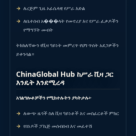
ለረጅም ጊዜ ኦፊሴላዊ የሥራ እድል
ለቤተሰብ አ���ላት የመኖሪያ እና የሥራ ፈቃዶችን
የማግኘት መብት
ትክክለኛውን የቪዛ ዓይነት መምረጥ የህግ ጥሰት አደጋዎችን
ይቀንሳል።
ChinaGlobal Hub ከሥራ ቪዛ ጋር
እንዴት እንደሚረዳ
አገልግሎቶቻችን የሚከተሉትን ያካትታሉ፦
ለውጭ ዜጎች ስለ ቪዛ ዓይነቶች እና መስፈርቶች ምክር
የሰነዶች ፓኬጅ መሰብሰብ እና መፈተሽ