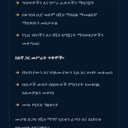
ግብዣዎችን እና የሥራ ፈቃዶችን ማዘጋጀት
በቆንስላ ቢሮ ወይም በቪዛ ማእከል ማመልከቻ
ማስገባትን መከታተል
የጊዜ ገደቦችን እና የቪዛ ዝግጁነት ማሳወቂያዎችን
መቆጣጠር
ከእኛ ጋር መሥራት ጥቅሞች፦
የኩባንያውን እና የባለሙያውን ጊዜ እና ሀብት መቆጠብ
በሰነዶች ውስጥ በስህተቶች ምክንያት የመቀበል
አለመቻልን መቀነስ
ሙሉ የሂደቱ ግልጽነት
ሙያዊ ድጋፍ የቪዛ ማግኛ ሂደቱን ፈጣን እና ደህንነቱ
የተጠበቀ ያደርገዋል።