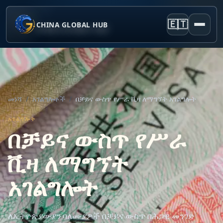
🇪🇹
CHINA GLOBAL HUB
መነሻ
/
አገልግሎቶች
/
በቻይና ውስጥ የሥራ ቪዛ ለማግኘት አገልግሎት
አገልግሎት
በቻይና ውስጥ የሥራ
ቪዛ ለማግኘት
አገልግሎት
ለኢትዮጵያውያን ባለሙያዎች በቻይና ውስጥ በሕጋዊ መንገድ