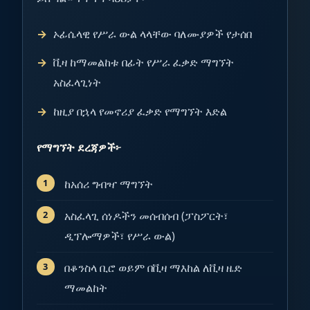
ኦፊሴላዊ የሥራ ውል ላላቸው ባለሙያዎች የታሰበ
ቪዛ ከማመልከቱ በፊት የሥራ ፈቃድ ማግኘት
አስፈላጊነት
ከዚያ በኋላ የመኖሪያ ፈቃድ የማግኘት እድል
የማግኘት ደረጃዎች፦
ከአሰሪ ግብዣ ማግኘት
አስፈላጊ ሰነዶችን መሰብሰብ (ፓስፖርት፣
ዲፕሎማዎች፣ የሥራ ውል)
በቆንስላ ቢሮ ወይም በቪዛ ማእከል ለቪዛ ዜድ
ማመልከት