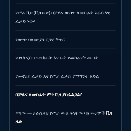
የሥራ ቪዛ (ቪዛ ዜድ) በቻይና ውስጥ ለመስራት ኦፊሴላዊ
ፈቃድ ነው፦
የውጭ ባለሙያን ህጋዊ ቅጥር
የባንክ ሂሳብ የመክፈት እና ቤት የመከራየት መብት
የመኖሪያ ፈቃድ እና የሥራ ፈቃድ የማግኘት እድል
በቻይና ለመስራት ምን ቪዛ ያስፈልጋል?
ዋናው — ኦፊሴላዊ የሥራ ውል ላላቸው ባለሙያዎች
ቪዛ
ዜድ