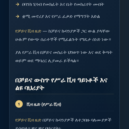
በባንክ ሂሳብ የመክፈት እና ቤት የመከራየት መብት
ቋሚ መኖሪያ እና የሥራ ፈቃድ የማግኘት እድል
የቻይና ቪዛ ዜድ
— ከቻይና ኩባንያዎች ጋር ውል ያላቸው
ሁሉም የውጭ ሰራተኞች የሚፈልጉት የግዴታ ሰነድ ነው።
ያለ የሥራ ቪዛ በቻይና መስራት ህገወጥ ነው እና ወደ ቅጣት
ወይም ወደ ማባረር ሊያመራ ይችላል።
በቻይና ውስጥ የሥራ ቪዛ ዓይነቶች እና
ልዩ ባህሪያት
ቪዛ ዜድ (የሥራ ቪዛ)
የቻይና ቪዛ ዜድ
በቻይና ኩባንያዎች ለተጋበዙ ባለሙያዎች
ይሰጣል። ዋና ዋና ባህሪያት፦