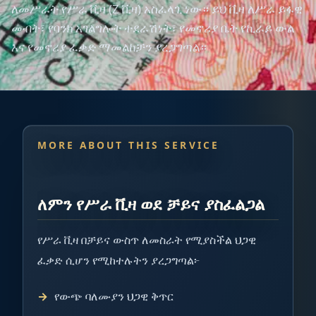
ለመሥራት የሥራ ቪዛ (Z ቪዛ) አስፈላጊ ነው። ይህ ቪዛ ለሥራ ይፋዊ
መብት፣ የባንክ አገልግሎት ተደራሽነት፣ የመኖሪያ ቤት የኪራይ ውል
እና የመኖሪያ ፈቃድ ማመልከቻን ያረጋግጣል።
MORE ABOUT THIS SERVICE
ለምን የሥራ ቪዛ ወደ ቻይና ያስፈልጋል
የሥራ ቪዛ በቻይና ውስጥ ለመስራት የሚያስችል ህጋዊ
ፈቃድ ሲሆን የሚከተሉትን ያረጋግጣል፦
የውጭ ባለሙያን ህጋዊ ቅጥር