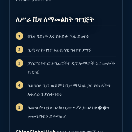
ለሥራ ቪዛ ለማመልከት ዝግጅት
የቪዛ ዓይነት እና የቆይታ ጊዜ ይወስኑ
ከቻይና ኩባንያ ኦፊሴላዊ ግብዣ ያግኙ
ፓስፖርት፣ ፎቶግራፎች፣ ዲፕሎማዎች እና ውሎች
ያዘጋጁ
ከቆንስላ ቢሮ ወይም ከቪዛ ማእከል ጋር የሰነዶችን
አቀራረብ ያስተባብሩ
ከመግባት በኋላ በአካባቢው የፖሊስ ባለስል��ን
መመዝገብን ይቆጣጠሩ