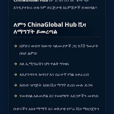
ChinaGlobal Hub
በሥራ እና በንግድ ግቦች ላይ
እንዲያተኩሩ ሁሉንም ድርጅታዊ እርምጃዎች ይወስዳል።
ለምን ChinaGlobal Hub ቪዛ
ለማግኘት ይመረጣል
በቻይና ውስጥ ከውጭ ባለሙያዎች ጋር ከ10 ዓመታት
በላይ ልምድ
ስለ ኢሚግሬሽን ህግ ጥልቅ ግንዛቤ
ለእያንዳንዱ ኩባንያ እና ሰራተኛ የግል አቀራረብ
ከሰነድ ዝግጅት እስከ ቪዛ ማግኛ ድረስ ሙሉ ድጋፍ
የመቀበል አለመቻል እና የመዘግየት አደጋዎችን መቀነስ
ቡድናችን አስተማማኝ እና ወቅታዊ የሥራ ቪዛ ማዘጋጀትን