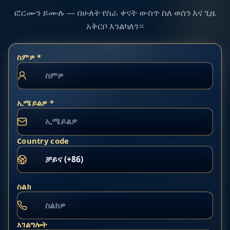
ፎርሙን ይሙሉ — በሁለት የስራ ቀናት ውስጥ ስለ ወሰን እና ጊዜ
አቅርቦ እንልካለን።
ስምዎ *
ኢሜይልዎ *
Country code
ስልክ
አገልግሎት