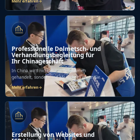
Mehr erfahren
→
Professionelle Dolmetsch- und
Verhandlungsbegleitung für
Ihr Chinageschäft
In China wird nicht mit Unternehmen
gehandelt, sondern mit Menschen. Wenn Sie
kein...
Mehr erfahren
→
Erstellung von Websites und