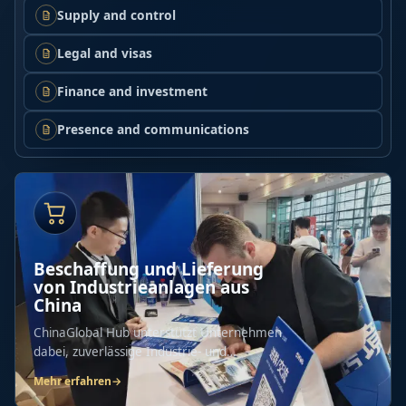
Supply and control
Legal and visas
Finance and investment
Presence and communications
Beschaffung und Lieferung
von Industrieanlagen aus
China
ChinaGlobal Hub unterstützt Unternehmen
dabei, zuverlässige Industrie- und
Gewerbeausrüstung...
Mehr erfahren
→