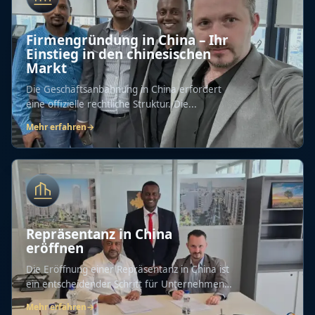
Firmengründung in China – Ihr
Einstieg in den chinesischen
Markt
Die Geschäftsanbahnung in China erfordert
eine offizielle rechtliche Struktur. Die...
Mehr erfahren
→
Repräsentanz in China
eröffnen
Die Eröffnung einer Repräsentanz in China ist
ein entscheidender Schritt für Unternehmen,
die...
Mehr erfahren
→