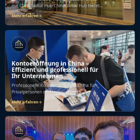
mit ChinaGlobal Hub ChinaGlobal Hub bietet
eine...
Mehr erfahren
→
Kontoeröffnung in China –
Effizient und professionell für
Ihr Unternehmen
Professionelle Kontoeröffnung in China für
Privatpersonen und Unternehmen.
Komplette...
Mehr erfahren
→