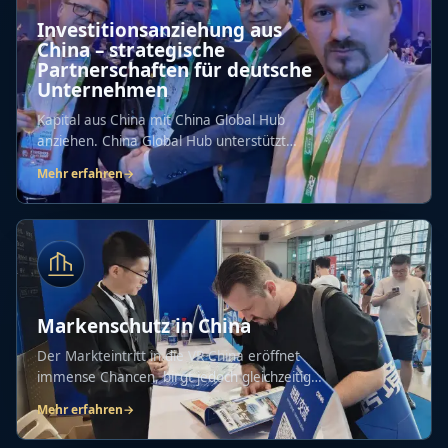
Investitionsanziehung aus
China – strategische
Partnerschaften für deutsche
Unternehmen
Kapital aus China mit China Global Hub
anziehen. China Global Hub unterstützt
Unternehmen...
Mehr erfahren
→
Markenschutz in China
Der Markteintritt in die VR China eröffnet
immense Chancen, birgt jedoch gleichzeitig
Risiken...
Mehr erfahren
→