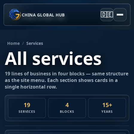
🇩🇪
CHINA GLOBAL HUB
Home
/
Services
All services
19 lines of business in four blocks — same structure
as the site menu. Each section shows cards in a
single horizontal row.
19
4
15+
SERVICES
BLOCKS
YEARS
1
2
3