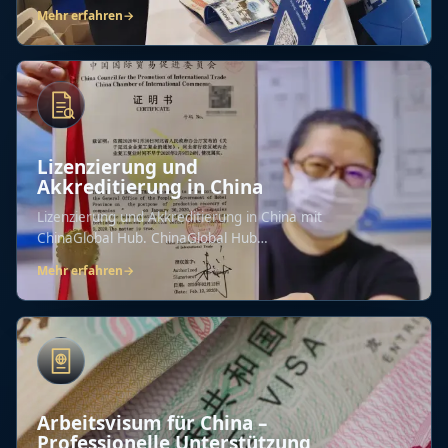
enormen...
Mehr erfahren
→
Lizenzierung und
Akkreditierung in China
Lizenzierung und Akkreditierung in China mit
ChinaGlobal Hub. ChinaGlobal Hub
unterstützt...
Mehr erfahren
→
Arbeitsvisum für China –
Professionelle Unterstützung