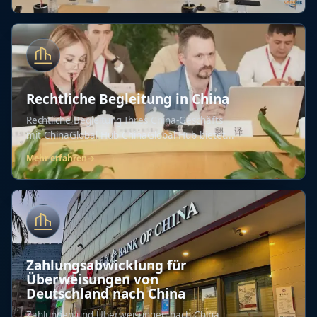
Rechtliche Begleitung in China
Rechtliche Begleitung Ihres China-Geschäfts
mit ChinaGlobal Hub ChinaGlobal Hub bietet...
Mehr erfahren
→
Zahlungsabwicklung für
Überweisungen von
Deutschland nach China
Zahlungen und Überweisungen nach China