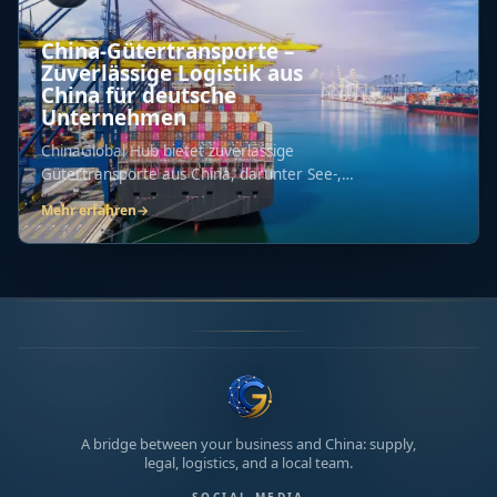
China-Gütertransporte –
Zuverlässige Logistik aus
China für deutsche
Unternehmen
ChinaGlobal Hub bietet zuverlässige
Gütertransporte aus China, darunter See-,
Bahn-, Luft-...
Mehr erfahren
→
A bridge between your business and China: supply,
legal, logistics, and a local team.