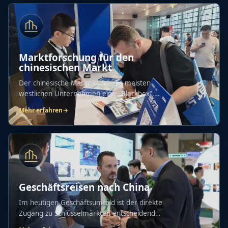
Marktforschung für den
chinesischen Markt
Der chinesische Markt ist für die meisten
westlichen Unternehmen eine „Blackbox“.
Hier...
Mehr erfahren
→
Geschäftsreisen nach China
Im heutigen Geschäftsumfeld ist der direkte
Zugang zu Schlüsselmärkten entscheidend
für...