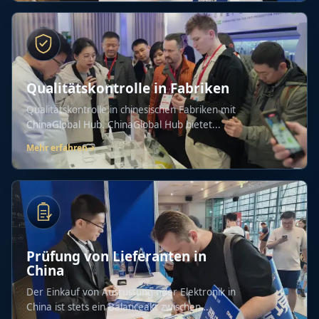
Qualitätskontrolle in Fabriken
Qualitätskontrolle in chinesischen Fabriken mit
ChinaGlobal Hub. ChinaGlobal Hub bietet...
Mehr erfahren
→
Prüfung von Lieferanten in
China
Der Einkauf von Ausrüstung oder Elektronik in
China ist stets ein Balanceakt zwischen