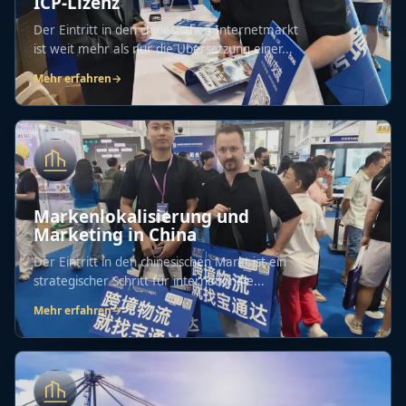
ICP-Lizenz
Der Eintritt in den chinesischen Internetmarkt
ist weit mehr als nur die Übersetzung einer...
Mehr erfahren
→
Markenlokalisierung und
Marketing in China
Der Eintritt in den chinesischen Markt ist ein
strategischer Schritt für internationale...
Mehr erfahren
→