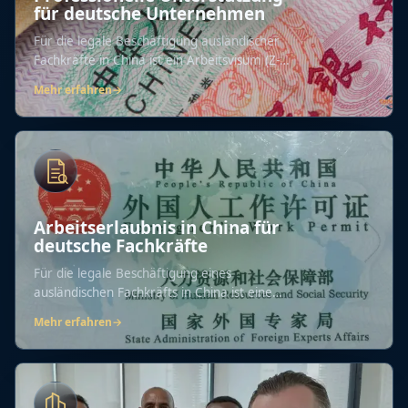
für deutsche Unternehmen
Für die legale Beschäftigung ausländischer
Fachkräfte in China ist ein Arbeitsvisum (Z-
Visum)...
Mehr erfahren
→
Arbeitserlaubnis in China für
deutsche Fachkräfte
Für die legale Beschäftigung eines
ausländischen Fachkräfts in China ist eine
offizielle...
Mehr erfahren
→