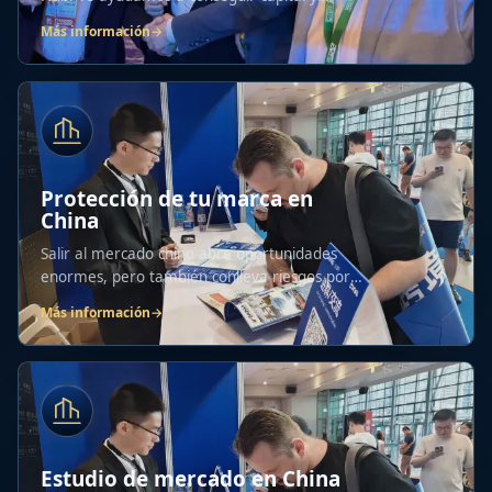
socios...
Más información
→
Protección de tu marca en
China
Salir al mercado chino abre oportunidades
enormes, pero también conlleva riesgos por
su marco...
Más información
→
Estudio de mercado en China