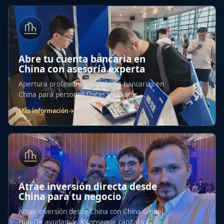
Abre tu cuenta bancaria en
China con asesoría experta
Apertura profesional de cuentas bancarias en
China para personas físicas y jurídicas....
Más información
→
Atrae inversión directa desde
China para tu negocio
Atrae inversión desde China con China Global
Hub. Te ayudamos a conseguir capital y