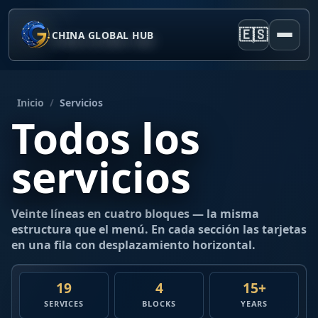
🇪🇸
CHINA GLOBAL HUB
Inicio
/
Servicios
Todos los
servicios
Veinte líneas en cuatro bloques — la misma
estructura que el menú. En cada sección las tarjetas
en una fila con desplazamiento horizontal.
19
4
15+
SERVICES
BLOCKS
YEARS
1
2
3