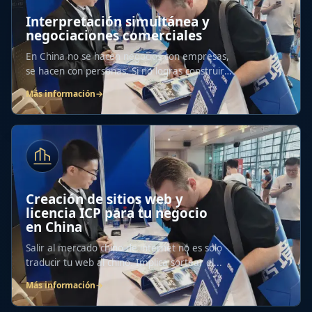
Interpretación simultánea y
negociaciones comerciales
En China no se hacen negocios con empresas,
se hacen con personas. Si no logras construir
una...
Más información
→
Creación de sitios web y
licencia ICP para tu negocio
en China
Salir al mercado chino de internet no es solo
traducir tu web al chino. Implica sortear el...
Más información
→