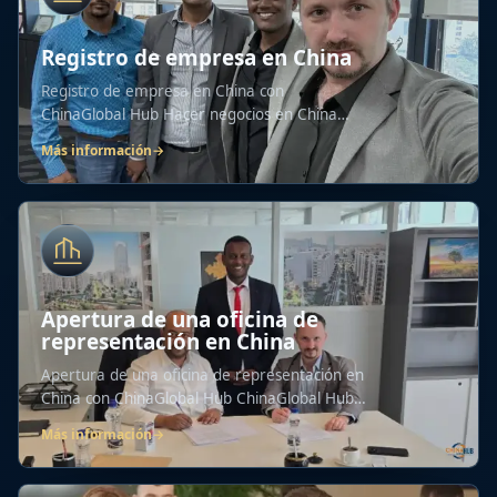
Registro de empresa en China
Registro de empresa en China con
ChinaGlobal Hub Hacer negocios en China
requiere un registro...
Más información
→
Apertura de una oficina de
representación en China
Apertura de una oficina de representación en
China con ChinaGlobal Hub ChinaGlobal Hub
ayuda...
Más información
→