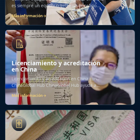
es siempre un equilibrio entre un beneficio...
Más información
→
Licenciamiento y acreditación
en China
Licenciamiento y acreditación en China con
ChinaGlobal Hub ChinaGlobal Hub ayuda a
las...
Más información
→