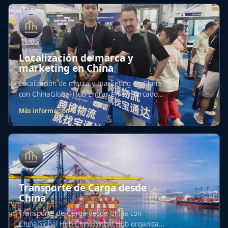
Localización de marca y
marketing en China
Localización de marca y marketing en China
con ChinaGlobal Hub Entrar en el mercado
chino es...
Más información
→
Transporte de Carga desde
China
Transporte de Carga desde China con
ChinaGlobal Hub ChinaGlobal Hub organiza