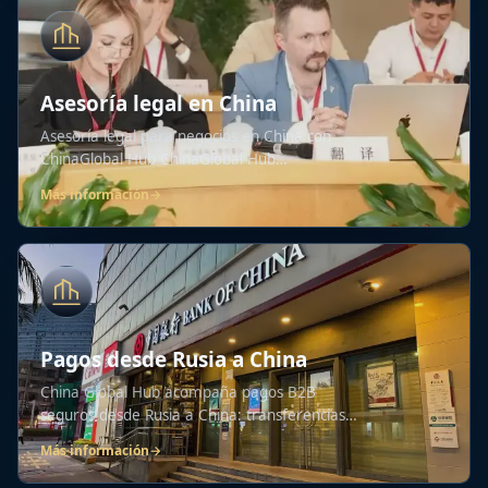
Asesoría legal en China
Asesoría legal para negocios en China con
ChinaGlobal Hub ChinaGlobal Hub
proporciona...
Más información
→
Pagos desde Rusia a China
China Global Hub acompaña pagos B2B
seguros desde Rusia a China: transferencias
bancarias,...
Más información
→