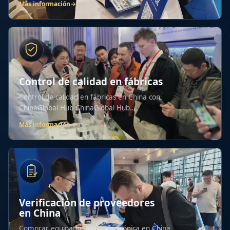
Más información
→
Control de calidad en fábricas
Control de calidad en fábricas en China con
ChinaGlobal Hub ChinaGlobal Hub
proporciona un...
Más información
→
Verificación de proveedores
en China
Comprar equipamiento o electrónica en China