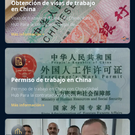
Obtención de visas de trabajo
en China
Visas de trabajo en China con ChinaGlobal
Hub Para la contratación legal de
especialistas...
Más información
→
Permiso de trabajo en China
Permiso de trabajo en China con ChinaGlobal
Hub Para la contratación legal de un
especialista...
Más información
→