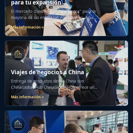
para tu expansión
El mercado chino es una "caja negra" para la
mayoría de las empresas occidentales. Aquí
no...
Más información
→
Viajes de negocios a China
Entrega de productos desde China con
ChinaGlobal Hub ChinaGlobal Hub ofrece una
gama completa...
Más información
→