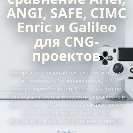
ANGI, SAFE, CIMC
Enric и Galileo
для CNG-
проектов
Компрессор — главный технологический узел
автомобильной газонаполнительной
компрессорной станции. От него зависит не
только давление газа и скорость заправки, но и
срок службы станции, расход электроэнергии,
частота обслуживания, безопасность
эксплуатации и реальная окупаемость проекта.
2026-06-15