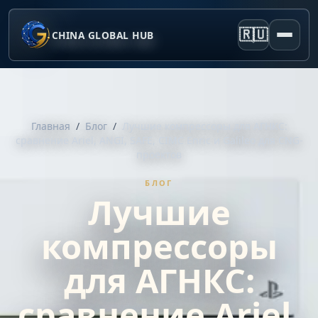
🇷🇺
CHINA GLOBAL HUB
Главная
/
Блог
/
Лучшие компрессоры для АГНКС:
сравнение Ariel, ANGI, SAFE, CIMC Enric и Galileo для CNG-
проектов
БЛОГ
Лучшие
компрессоры
для АГНКС:
сравнение Ariel,