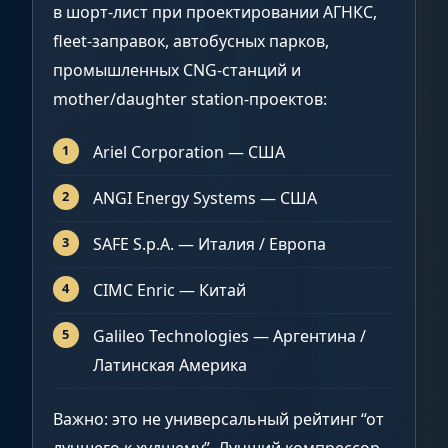
в шорт-лист при проектировании АГНКС,
fleet-заправок, автобусных парков,
промышленных CNG-станций и
mother/daughter station-проектов:
Ariel Corporation — США
ANGI Energy Systems — США
SAFE S.p.A. — Италия / Европа
CIMC Enric — Китай
Galileo Technologies — Аргентина /
Латинская Америка
Важно: это не универсальный рейтинг “от