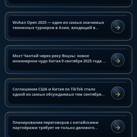
теннисный турнир в Китае
9 ноября. Турнир, известный...
17 сентября 2025 г.
Wuhan Open 2025 — один из самых значимых
НОВОСТИ
Мост Чантай — инженерное чудо
теннисных турниров в Азии, входящий в
ЧИТАТЬ
серию WTA-1000. Он пройдёт с 6 по 12 октября
через реку Янцзы
2025 года в китайском городе Ухань....
16 сентября 2025 г.
Мост Чантай через реку Янцзы: новое
НОВОСТИ
Соглашение США и Китая по
инженерное чудо Китая 9 сентября 2025 года в
ЧИТАТЬ
провинции Цзянсу был официально открыт
TikTok: что изменится
мост Чантай через реку Янцзы —...
16 сентября 2025 г.
Как выбрать удачный день для
Соглашение США и Китая по TikTok стало
НОВОСТИ
переговоров с китайскими
одной из самых обсуждаемых тем сентября
ЧИТАТЬ
2025 года. После нескольких лет напряжённых
партнёрами
переговоров стороны объявили о...
16 сентября 2025 г.
Мифы о фабриках Китай: правда
Планирование переговоров с китайскими
КУЛЬТУРА
и заблуждения | Производство
партнёрами требует не только делового
ЧИТАТЬ
подхода, но и понимания местной культуры.
Китай