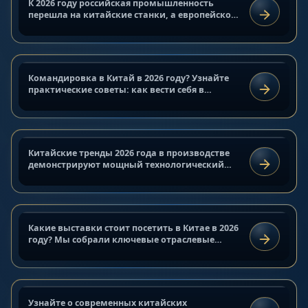
К 2026 году российская промышленность
БЛОГ
Командировка в Китай 2026: гид
перешла на китайские станки, а европейское
ЧИТАТЬ
оборудование требует замены аналогами.
по цифровому выживанию
Главная проблема — сложные поставки соте
13 марта 2026 г.
Командировка в Китай в 2026 году? Узнайте
СОВЕТЫ И КЕЙСЫ
Китайские тренды производства
практические советы: как вести себя в
ЧИТАТЬ
WeChat, оплачивать покупки через Alipay и
2026 для иностранных компаний
строить деловые отношения с...
16 ноября 2025 г.
Китайские тренды 2026 года в производстве
АНАЛИТИКА И ОБЗОРЫ
Отраслевые выставки в Китае
демонстрируют мощный технологический
ЧИТАТЬ
рывок: фабрики переходят на
2026
автоматизацию, усиливают контроль
9 ноября 2025 г.
качества, внедряют...
Современные китайские
Какие выставки стоит посетить в Китае в 2026
ИНДУСТРИАЛЬНЫЕ РЫНКИ
художники: новые имена и
году? Мы собрали ключевые отраслевые
ЧИТАТЬ
события, поделились личным опытом
тренды
участия и дали практические советы, как...
28 сентября 2025 г.
Узнайте о современных китайских
АНАЛИТИКА И ОБЗОРЫ