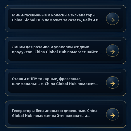
21 сентября 2025 г.
Мини-гусеничные и колесные экскаваторы.
АНАЛИТИКА И ОБЗОРЫ
Линии для розлива и упаковки
China Global Hub поможет заказать, найти и
ЧИТАТЬ
привезти надежное оборудование напрямую
жидких продуктов из Китая
от производителей из Китая
21 сентября 2025 г.
Станки с ЧПУ токарные,
Линии для розлива и упаковки жидких
АНАЛИТИКА И ОБЗОРЫ
фрезерные, шлифовальные из
продуктов. China Global Hub помогает найти и
ЧИТАТЬ
поставить оборудование из Китая.
Китая
21 сентября 2025 г.
Станки с ЧПУ токарные, фрезерные,
АНАЛИТИКА И ОБЗОРЫ
Генераторы бензиновые и
шлифовальные. China Global Hub поможет
ЧИТАТЬ
найти и поставить оборудование из Китая
дизельные купить из Китая
напрямую от производителей.
21 сентября 2025 г.
Генераторы бензиновые и дизельные. China
АНАЛИТИКА И ОБЗОРЫ
Одежда для фитнеса и активного
Global Hub поможет найти, заказать и
ЧИТАТЬ
привезти надежное оборудование напрямую
отдыха купить из Китая
от производителей из Китая
21 сентября 2025 г.