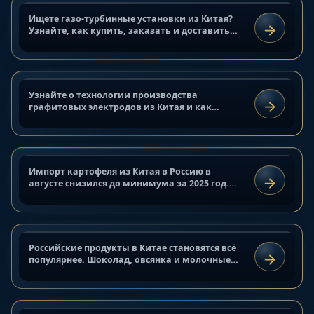
Технология производства
Ищете газо-турбинные установки из Китая?
АНАЛИТИКА И ОБЗОРЫ
графитовых электродов: купить и
Узнайте, как купить, заказать и доставить
ЧИТАТЬ
газовые установки из Китая с помощью China
доставить
Global Hub.
20 сентября 2025 г.
Узнайте о технологии производства
АНАЛИТИКА И ОБЗОРЫ
Импорт картофеля из Китая в
графитовых электродов из Китая и как
ЧИТАТЬ
заказать, купить и доставить их с помощью
Россию упал до минимума
China Global Hub.
20 сентября 2025 г.
Импорт картофеля из Китая в Россию в
ИНДУСТРИАЛЬНЫЕ РЫНКИ
Российские продукты в Китае:
августе снизился до минимума за 2025 год.
ЧИТАТЬ
Причины сокращения поставок и влияние на
рост спроса и популярные товары
рынок овощей РФ.
20 сентября 2025 г.
Российские продукты в Китае становятся всё
АНАЛИТИКА И ОБЗОРЫ
Экспорт металлов из России в
популярнее. Шоколад, овсянка и молочные
ЧИТАТЬ
товары набирают спрос. Экспорт продуктов
Китай: рост поставок в 2025 году
из России растёт рекордными темпами.
20 сентября 2025 г.