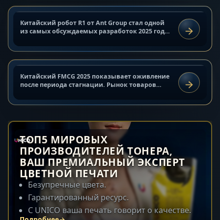
11 сентября 2025 г.
Китайский FMCG 2025 — рост
Китайский робот R1 от Ant Group стал одной
АНАЛИТИКА И ОБЗОРЫ
продаж и новые
из самых обсуждаемых разработок 2025 года
ЧИТАТЬ
в сфере робототехники. Компания
потребительские тренды
представила робота как конкурента Tesla...
11 сентября 2025 г.
Китайский FMCG 2025 показывает оживление
АНАЛИТИКА И ОБЗОРЫ
после периода стагнации. Рынок товаров
ЧИТАТЬ
широкого потребления (Fast-Moving Consumer
Goods) растёт благодаря изменению...
ТОП5 МИРОВЫХ
ПРОИЗВОДИТЕЛЕЙ ТОНЕРА,
ВАШ ПРЕМИАЛЬНЫЙ ЭКСПЕРТ
ЦВЕТНОЙ ПЕЧАТИ
Безупречные цвета.
Гарантированный ресурс.
C UNICO ваша печать говорит о качестве.
Подробнее
→