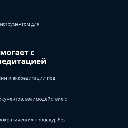
инструментом для
омогает с
редитацией
зии и аккредитации под
окументов, взаимодействие с
рократических процедур без