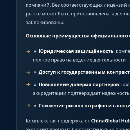
компаний. Без соответствующих лицензий 
рынке может быть приостановлена, а дело
заблокированы.
Основные преимущества официального 
🔹
Юридическая защищённость
: комп
полное право на ведение деятельности
🔹
Доступ к государственным контрак
🔹
Повышение доверия партнеров
: на
аккредитации подтверждает надежность
🔹
Снижение рисков штрафов и санкц
Комплексная поддержка от
ChinaGlobal Hu
экономит время на бюрократические проце