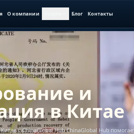
я
О компании
Услуги
Блог
Контакты
дитация в Китае
ование и
ация в Китае
итае с ChinaGlobal Hub ChinaGlobal Hub помогае