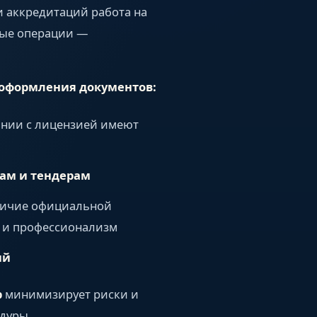
и аккредитаций работа на
вые операции —
оформления документов:
ании с лицензией имеют
там и тендерам
личие официальной
 и профессионализм
ий
b
минимизирует риски и
дуры.