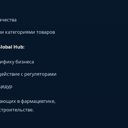
ачества
и категориями товаров
obal Hub:
цифику бизнеса
действие с регуляторами
цедур
тающих в фармацевтике,
троительстве.