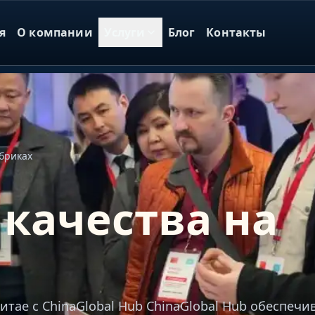
я
О компании
Услуги
Блог
Контакты
бриках
 качества на
итае с ChinaGlobal Hub ChinaGlobal Hub обеспечи