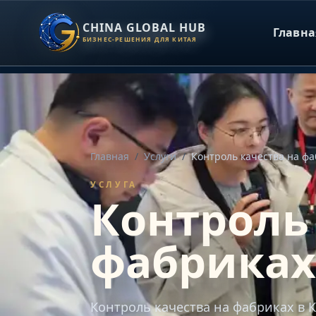
CHINA GLOBAL HUB
Главна
БИЗНЕС-РЕШЕНИЯ ДЛЯ КИТАЯ
Главная
/
Услуги
/
Контроль качества на фа
УСЛУГА
Контроль
фабриках
Контроль качества на фабриках в К