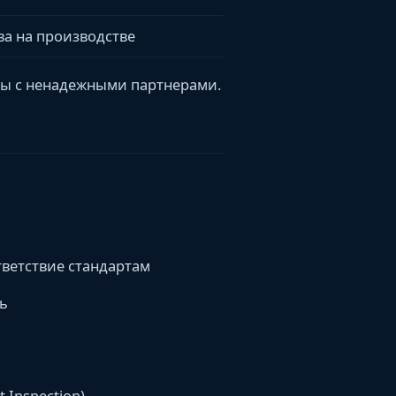
ва на производстве
ты с ненадежными партнерами.
тветствие стандартам
ь
 Inspection)