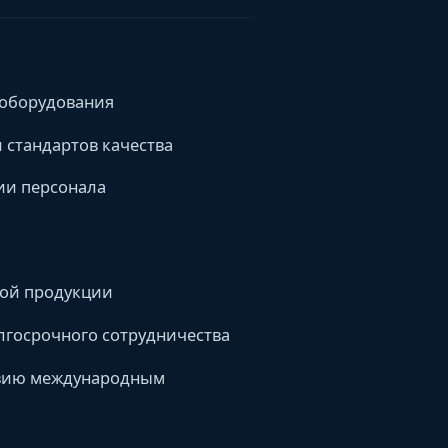
 оборудования
 стандартов качества
ии персонала
ной продукции
лгосрочного сотрудничества
твию международным