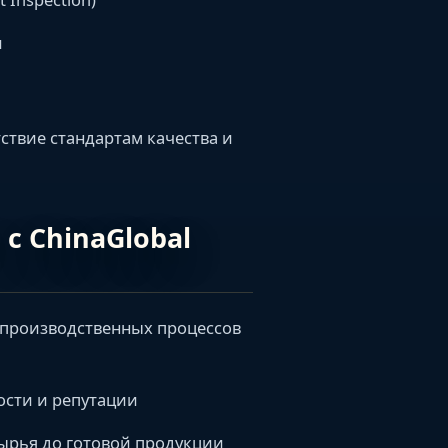
и
ствие стандартам качества и
с ChinaGlobal
а производственных процессов
ости и репутации
 сырья до готовой продукции