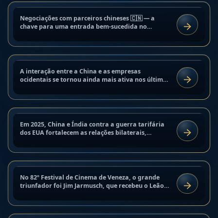
Mitos chineses sobre negócios
Negociações com parceiros chineses 🇨🇳 — a
CULTURA
ocidentais e como desmistificá-los
chave para uma entrada bem-sucedida no
LER
mercado chinês e para a construção de
em 2025
relacionamentos comerciais de longo...
8 de setembro de 2025
China e Índia contra a guerra
A interação entre a China e as empresas
ANÁLISE E TENDÊNCIAS
tarifária dos EUA: visão geral de
ocidentais se tornou ainda mais ativa nos últimos
LER
anos. No entanto, ainda existem muitos mitos e
2025
estereótipos que...
8 de setembro de 2025
Em 2025, China e Índia contra a guerra tarifária
CULTURA
Leão de Ouro de Veneza 2025: Jim
dos EUA fortalecem as relações bilaterais,
LER
defendendo o comércio justo e contra o
Jarmusch conquistou o festival
protecionismo. O embaixador...
7 de setembro de 2025
No 82º Festival de Cinema de Veneza, o grande
CULTURA
Adaptação de Negócios à Cultura
triunfador foi Jim Jarmusch, que recebeu o Leão
LER
de Ouro de Veneza 2025 pelo filme “Pai, Mãe,
Chinesa: Um Guia Completo
Irmã, Irmão”. Essa...
7 de setembro de 2025