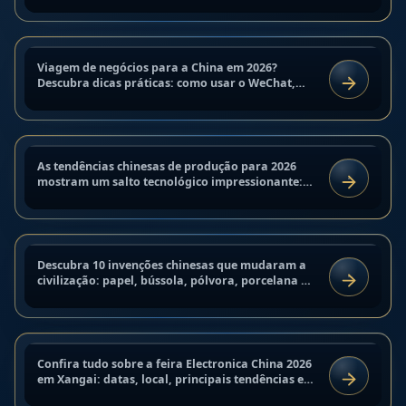
equipamentos europeios precisarão ser
brasileiros
substituídos por alternativas. O...
13 de março de 2026
Tendências de produção na China
Viagem de negócios para a China em 2026?
DICAS E ESTUDOS DE CASO
em 2026 para empresas
Descubra dicas práticas: como usar o WeChat,
LER
pagar compras com Alipay e construir parcerias
estrangeiras
de sucesso seguindo as...
16 de novembro de 2025
As tendências chinesas de produção para 2026
ANÁLISE E TENDÊNCIAS
10 invenções chinesas que
mostram um salto tecnológico impressionante:
LER
fábricas estão adotando automação, reforçando
mudaram a civilização
o controle de...
27 de setembro de 2025
Descubra 10 invenções chinesas que mudaram a
ANÁLISE E TENDÊNCIAS
Electronica China 2026: Tecnologias
civilização: papel, bússola, pólvora, porcelana e
LER
outras descobertas que impactaram o mundo
do Futuro na Feira de Xangai
inteiro.
24 de setembro de 2025
Equipamento de Mineração da
Confira tudo sobre a feira Electronica China 2026
ANÁLISE E TENDÊNCIAS
China: Principais Mineradores ASIC
em Xangai: datas, local, principais tendências e
LER
as inovações que estão moldando a eletrônica na