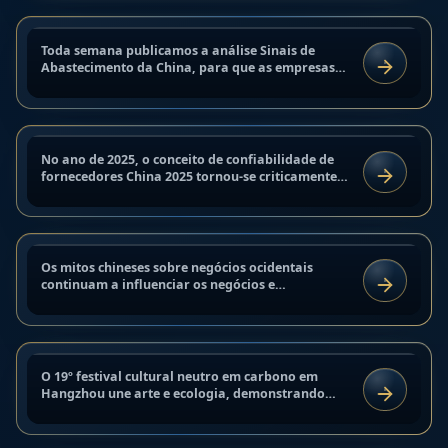
13 de setembro de 2025
Confiabilidade de Fornecedores
Toda semana publicamos a análise Sinais de
NOTÍCIAS
China 2025: classificação de
Abastecimento da China, para que as empresas
LER
que trabalham com a China possam tomar
províncias e risco
decisões baseadas em dados...
13 de setembro de 2025
No ano de 2025, o conceito de confiabilidade de
ANÁLISE E TENDÊNCIAS
Mitos chineses sobre negócios
fornecedores China 2025 tornou-se criticamente
LER
importante para importadores, marcas e
ocidentais e como superá-los
empresas que trabalham...
8 de setembro de 2025
Os mitos chineses sobre negócios ocidentais
MERCADOS INDUSTRIAIS
Festival cultural neutro em carbono
continuam a influenciar os negócios e
LER
negociações B2B na China. Muitas empresas
na China | Ecologia e arte
chinesas baseiam-se em estereótipos...
8 de setembro de 2025
O 19º festival cultural neutro em carbono em
MERCADOS INDUSTRIAIS
Negociações com parceiros
Hangzhou une arte e ecologia, demonstrando
LER
como grandes eventos podem ser sustentáveis.
chineses: dicas e recomendações
Os organizadores...
8 de setembro de 2025