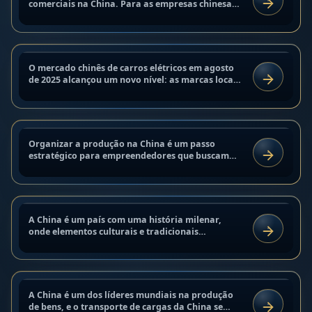
recordes da XPeng, Nio e Xiaomi e
comerciais na China. Para as empresas chinesas,
LER
a cultura de relações de confiança é de suma
queda da Tesla
importância,...
3 de setembro de 2025
Como organizar a produção na
O mercado chinês de carros elétricos em agosto
NOTÍCIAS
China — guia passo a passo da ideia
de 2025 alcançou um novo nível: as marcas locais
LER
XPeng, Nio e Xiaomi estabeleceram recordes de
ao produto final | ChinaGlobal Hub
vendas, enquanto...
3 de setembro de 2025
Como as tradições chinesas
Organizar a produção na China é um passo
ANÁLISE E TENDÊNCIAS
influenciam o design e a
estratégico para empreendedores que buscam
LER
otimizar custos e entrar em mercados
embalagem dos produtos:
internacionais. No entanto, esse...
Considerando a simbolismo, cores e
2 de setembro de 2025
formas ao desenvolver produtos
A China é um país com uma história milenar,
para o mercado chinês
MERCADOS INDUSTRIAIS
Transporte de Cargas da China:
onde elementos culturais e tradicionais
LER
desempenham um papel importante no dia a dia,
Rotas Marítimas e Aéreas
inclusive na percepção dos...
2 de setembro de 2025
Símbolos chineses de sorte no
A China é um dos líderes mundiais na produção
ANÁLISE E TENDÊNCIAS
marketing – como usar a
de bens, e o transporte de cargas da China se
LER