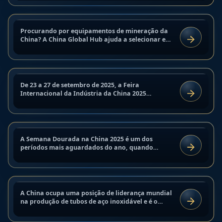
e Fornecimento Global
China.
20 de setembro de 2025
Procurando por equipamentos de mineração da
ANÁLISE E TENDÊNCIAS
CIIF 2025, Exposição Internacional
China? A China Global Hub ajuda a selecionar e
LER
entregar mineradores ASIC em todo o mundo de
da Indústria da China 2025
forma eficiente e...
19 de setembro de 2025
De 23 a 27 de setembro de 2025, a Feira
ANÁLISE E TENDÊNCIAS
Semana Dourada na China 2025:
Internacional da Indústria da China 2025
LER
ocorrerá em Xangai, marcando o maior evento
datas, fatos e estatísticas
industrial na China. A exposição...
17 de setembro de 2025
Fabricantes de tubos de aço
A Semana Dourada na China 2025 é um dos
CULTURA
inoxidável na China – fábricas
períodos mais aguardados do ano, quando
LER
milhões de habitantes do país viajam, fazem
verificadas
compras e desfrutam de lazer...
14 de setembro de 2025
A China ocupa uma posição de liderança mundial
ANÁLISE E TENDÊNCIAS
Sinais de Abastecimento da China:
na produção de tubos de aço inoxidável e é o
LER
principal fornecedor para as indústrias de
tarifas, matérias-primas e logística
petróleo e gás,...