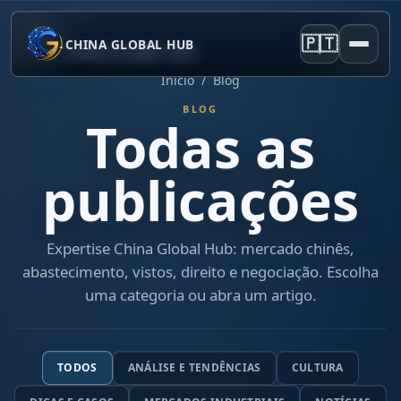
🇵🇹
CHINA GLOBAL HUB
Início
/
Blog
BLOG
Todas as
publicações
Expertise China Global Hub: mercado chinês,
abastecimento, vistos, direito e negociação. Escolha
uma categoria ou abra um artigo.
TODOS
ANÁLISE E TENDÊNCIAS
CULTURA
Top 10 fabricantes mundiais de