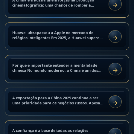
A China e a Rússia unem forças na produção
CULTURA
mercado de relógios inteligentes:
cinematográfica: uma chance de romper a
LER
monopolização dos EUA A China e a Rússia estão
análise completa e previsões
iniciando uma colaboração...
5 de setembro de 2025
Como entender a mentalidade
Huawei ultrapassou a Apple no mercado de
MERCADOS INDUSTRIAIS
chinesa: características e
relógios inteligentes Em 2025, a Huawei superou
LER
pela primeira vez a Apple em volume de vendas
diferenças chave
de relógios...
5 de setembro de 2025
Por que é importante entender a mentalidade
CULTURA
Exportação para a China 2025:
chinesa No mundo moderno, a China é um dos
LER
maiores jogadores econômicos. Fazer negócios
estratégias, casos e recomendações
na China requer não apenas...
5 de setembro de 2025
Como estabelecer relações de
A exportação para a China 2025 continua a ser
ANÁLISE E TENDÊNCIAS
confiança com parceiros chineses —
uma prioridade para os negócios russos. Apesar
LER
da queda no comércio no início do ano, setores
estratégias para cooperação a
específicos, como o...
longo prazo | ChinaGlobal Hub
4 de setembro de 2025
Carros elétricos chineses 2025:
A confiança é a base de todas as relações
CULTURA