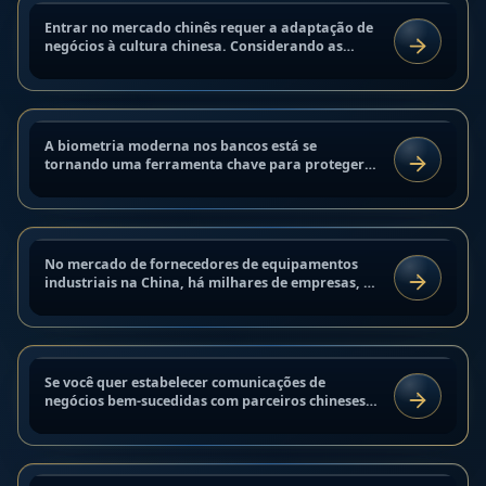
Entrar no mercado chinês requer a adaptação de
ANÁLISE E TENDÊNCIAS
Biometria nos bancos: proteção dos
negócios à cultura chinesa. Considerando as
LER
tradições locais, valores e ética comercial, as
clientes contra fraudadores 2025
empresas podem...
7 de setembro de 2025
Fornecedores de Equipamentos
A biometria moderna nos bancos está se
NOTÍCIAS
Industriais na China: Pesquisa e
tornando uma ferramenta chave para proteger
LER
os clientes contra fraudadores. O uso do
Auditoria
reconhecimento facial, impressões...
7 de setembro de 2025
Como os chineses negociam:
No mercado de fornecedores de equipamentos
MERCADOS INDUSTRIAIS
segredos para um negócio de
industriais na China, há milhares de empresas, e
LER
escolher um parceiro confiável se torna uma
sucesso
tarefa chave para os...
7 de setembro de 2025
Como acelerar a obtenção do visto
Se você quer estabelecer comunicações de
CULTURA
de trabalho para a China 2025 |
negócios bem-sucedidas com parceiros chineses,
LER
é importante entender como os chineses
Dicas e conselhos
negociam. A abordagem deles é...
6 de setembro de 2025