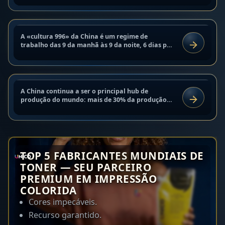
da exploração excessiva?
metrópoles do país....
1 de setembro de 2025
Como reduzir o custo de envio da
A «cultura 996» da China é um regime de
CULTURA
China: um guia passo a passo para
trabalho das 9 da manhã às 9 da noite, 6 dias por
LER
semana, o que totaliza 72 horas. Apesar da
negócios | ChinaGlobal Hub
proibição formal em 2021,...
29 de agosto de 2025
A China continua a ser o principal hub de
ANÁLISE E TENDÊNCIAS
produção do mundo: mais de 30% da produção
LER
mundial é feita lá. No entanto, um dos principais
problemas para os...
TOP 5 FABRICANTES MUNDIAIS DE
TONER — SEU PARCEIRO
PREMIUM EM IMPRESSÃO
COLORIDA
Cores impecáveis.
Recurso garantido.