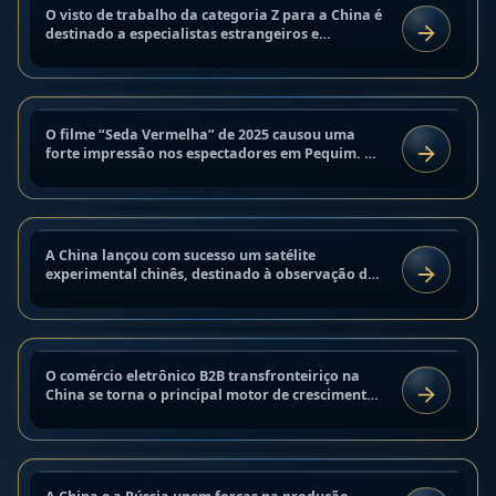
O visto de trabalho da categoria Z para a China é
ANÁLISE E TENDÊNCIAS
Seda Vermelha 2025: estreia em
destinado a especialistas estrangeiros e
LER
funcionários de empresas estrangeiras. Para
Pequim e reação do público
obtê-lo, é necessário um...
6 de setembro de 2025
O filme “Seda Vermelha” de 2025 causou uma
CULTURA
Satélite experimental chinês:
forte impressão nos espectadores em Pequim. O
LER
drama histórico com uma estética visual
lançamento bem-sucedido 2025
expressiva combina uma trama...
6 de setembro de 2025
Comércio eletrônico B2B
A China lançou com sucesso um satélite
MERCADOS INDUSTRIAIS
transfronteiriço na China 2025:
experimental chinês, destinado à observação do
LER
espaço e ao teste de tecnologias inovadoras. Este
estratégias e previsões
lançamento fortalece as...
6 de setembro de 2025
Produção cinematográfica russo-
O comércio eletrônico B2B transfronteiriço na
MERCADOS INDUSTRIAIS
chinesa: projetos conjuntos e
China se torna o principal motor de crescimento
LER
do comércio internacional. Em 2025, o mercado
perspectivas
está avaliado em...
5 de setembro de 2025
Huawei ultrapassa Apple no