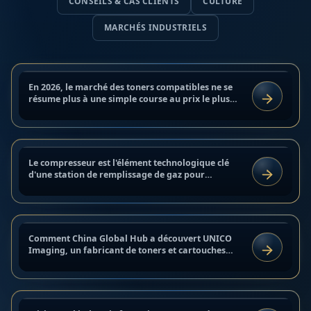
CONSEILS & CAS CLIENTS
CULTURE
Top 10 des fabricants mondiaux de
toners compatibles pour acheteurs
MARCHÉS INDUSTRIELS
B2B en 2026 : analyse du marché,
qualité et fiabilité des
23 juin 2026
approvisionnements
Meilleurs compresseurs pour
En 2026, le marché des toners compatibles ne se
MARCHÉS INDUSTRIELS
stations GNV : comparatif Ariel,
résume plus à une simple course au prix le plus
LIRE
bas.
ANGI, SAFE, CIMC Enric et Galileo
pour projets CNG
15 juin 2026
Comment UNICO Imaging a
Le compresseur est l'élément technologique clé
BLOG
révolutionné notre vision du
d'une station de remplissage de gaz pour
LIRE
véhicules. Il détermine non seulement la pression
marché des toners compatibles en
du gaz et la vitesse...
Chine
10 juin 2026
Pièces détachées de Chine 2026 :
Comment China Global Hub a découvert UNICO
BLOG
Comment la Chine a réécrit les
Imaging, un fabricant de toners et cartouches
LIRE
compatibles, dont la réelle force dépasse sa
règles du jeu pour l'industrie
visibilité en ligne. Une...
française
15 mars 2026