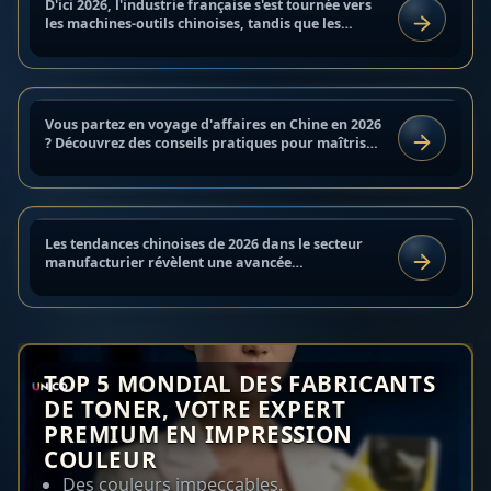
Mission en Chine 2026 : guide de
D'ici 2026, l'industrie française s'est tournée vers
BLOG
survie numérique pour les
les machines-outils chinoises, tandis que les
LIRE
équipements européens doivent être remplacés
voyageurs français
par des...
13 mars 2026
Vous partez en voyage d'affaires en Chine en 2026
CONSEILS & CAS CLIENTS
Tendances de production chinoises
? Découvrez des conseils pratiques pour maîtriser
LIRE
WeChat, payer vos achats avec Alipay et établir
2026 pour les entreprises françaises
des...
16 novembre 2025
Les tendances chinoises de 2026 dans le secteur
ANALYSES & VEILLE
manufacturier révèlent une avancée
LIRE
technologique majeure : les usines adoptent
l'automatisation, renforcent le...
TOP 5 MONDIAL DES FABRICANTS
DE TONER, VOTRE EXPERT
PREMIUM EN IMPRESSION
COULEUR
Des couleurs impeccables.