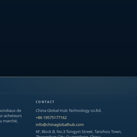
CONTACT
mondiaux de
China Global Hub Technology co.ltd.
ur acheteurs
+86 19575177162
du marché,
info@chinaglobalhub.com
6F, Block B, No.3 Tongyin Street, Tanzhou Town,
Zhongshan City, Guangdong, China