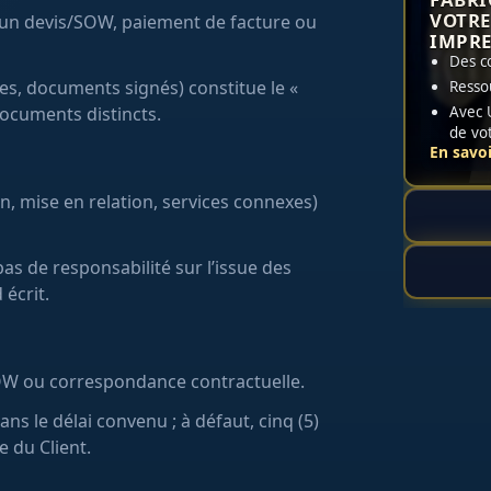
VOTRE
d’un devis/SOW, paiement de facture ou
IMPRE
Des c
res, documents signés) constitue le «
Resso
Avec 
documents distincts.
de vo
En savoi
on, mise en relation, services connexes)
pas de responsabilité sur l’issue des
 écrit.
 SOW ou correspondance contractuelle.
ns le délai convenu ; à défaut, cinq (5)
e du Client.