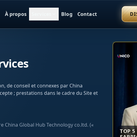
À propos
Services
Blog
Contact
DI
rvices
on, de conseil et connexes par China
cepte ; prestations dans le cadre du Site et
re China Global Hub Technology co.ltd. («
TOP 5
FABRI