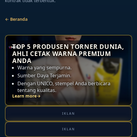
kontrak tidak terbentuk.
← Beranda
TOP 5 PRODUSEN TORNER DUNIA,
AHLI CETAK WARNA PREMIUM
ANDA
Warna yang sempurna.
Sumber Daya Terjamin.
Dengan UNICO, stempel Anda berbicara
tentang kualitas.
Learn more
→
IKLAN
IKLAN