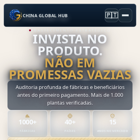
🇵🇹
CHINA GLOBAL HUB
ABASTECIMENTO ESTRATÉGICO
INVISTA NO
PRODUTO.
NÃO EM
PROMESSAS VAZIAS
Auditoria profunda de fábricas e beneficiários
antes do primeiro pagamento. Mais de 1.000
plantas verificadas.
1000
+
40
+
15
FÁBRICAS
PAÍSES
ANOS NO MERCADO