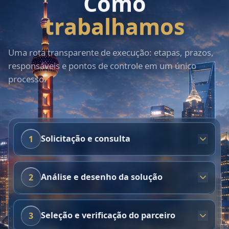
Como
trabalhamos
Uma rota transparente de execução: etapas, prazos,
responsáveis e pontos de controle em um único
processo.
Solicitação e consulta
1
Análise e desenho da solução
2
Seleção e verificação do parceiro
3