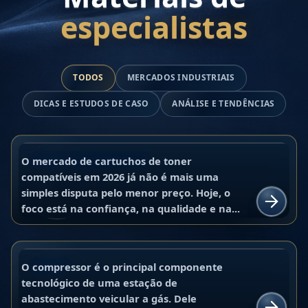
especialistas
Top 10 fabricantes mundiais de
TODOS
MERCADOS INDUSTRIAIS
cartuchos de toner compatíveis para
DICAS E ESTUDOS DE CASO
ANÁLISE E TENDÊNCIAS
compradores B2B em 2026: análise de
mercado, qualidade e confiabilidade
23 de junho de 2026
China Global Hu
no fornecimento
O mercado de cartuchos de toner
MERCADOS INDUSTRIAIS
compatíveis em 2026 já não é mais uma
Melhores compressores para GNV:
simples disputa pelo menor preço. Hoje, o
comparativo entre Ariel, ANGI, SAFE,
Ler
foco está na confiança, na qualidade e na...
CIMC Enric e Galileo para projetos de
CNG
15 de junho de 2026
Aleksei Butorin
O compressor é o principal componente
BLOG
tecnológico de uma estação de
Como encontramos a UNICO
abastecimento veicular a gás. Dele