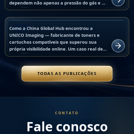
Imaging: a história de uma auditoria
Ler
dependem não apenas a pressão do gás e a
que transformou nossa visão sobre o
velocidade de...
mercado de toners compatíveis na
10 de junho de 2026
China Global Hub
China
Como a China Global Hub encontrou a
BLOG
UNICO Imaging — fabricante de toners e
cartuchos compatíveis que superou sua
Ler
própria visibilidade online. Um caso real de...
TODAS AS PUBLICAÇÕES
CONTATO
Fale conosco