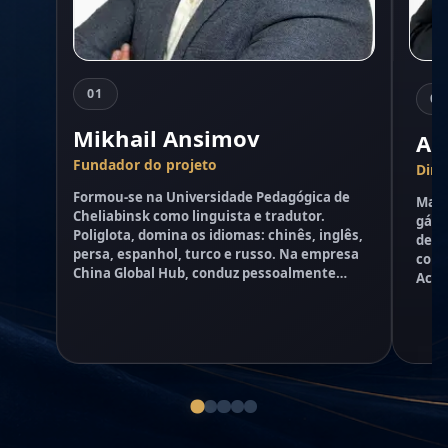
01
02
Mikhail Ansimov
Al
Fundador do projeto
Dire
Formou-se na Universidade Pedagógica de
Mais
Cheliabinsk como linguista e tradutor.
gás:
Poliglota, domina os idiomas: chinês, inglês,
de p
persa, espanhol, turco e russo. Na empresa
comi
China Global Hub, conduz pessoalmente
Acom
projetos especialmente significativos e de
comp
alta responsabilidade. Participou de projetos
Lide
internacionais chineses ao redor do mundo.
cola
inde
equi
sele
oper