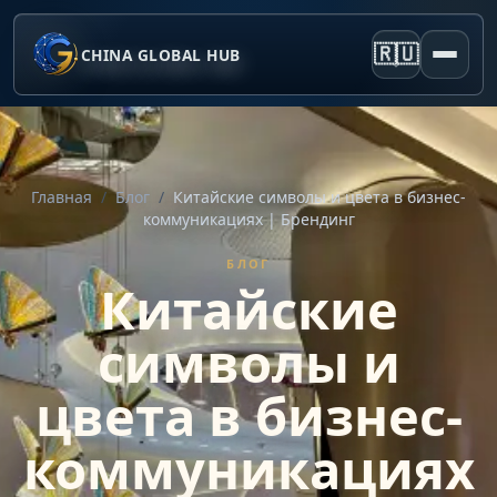
🇷🇺
CHINA GLOBAL HUB
Главная
/
Блог
/
Китайские символы и цвета в бизнес-
коммуникациях | Брендинг
БЛОГ
Китайские
символы и
цвета в бизнес-
коммуникациях