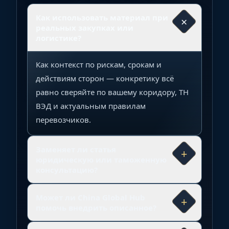
Как использовать материал при
×
реальных закупках или
логистике?
Как контекст по рискам, срокам и
действиям сторон — конкретику всё
равно сверяйте по вашему коридору, ТН
ВЭД и актуальным правилам
перевозчиков.
Заменяет ли статья
+
юридическую или таможенную
консультацию?
Может ли China Global Hub
+
помочь внедрить описанное?