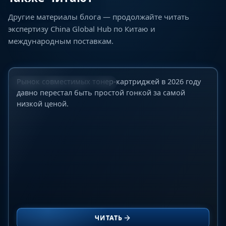
Другие материалы блога — продолжайте читать
ТОП-10 мировых производителей
экспертизу China Global Hub по Китаю и
совместимых тонер-картриджей для B2B-
международным поставкам.
покупателей в 2026 году: подробный обзор
рынка, качества и надежности поставок
23 июня 2026 г.
Рынок совместимых тонер-картриджей в 2026 году
ИНДУСТРИАЛЬНЫЕ РЫНКИ
давно перестал быть простой гонкой за самой
низкой ценой.
Лучшие компрессоры для АГНКС: сравнение
Ariel, ANGI, SAFE, CIMC Enric и Galileo для CNG-
ЧИТАТЬ