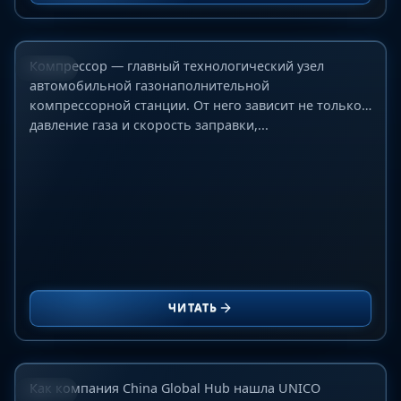
проектов
15 июня 2026 г.
Компрессор — главный технологический узел
БЛОГ
автомобильной газонаполнительной
компрессорной станции. От него зависит не только
давление газа и скорость заправки,...
Как мы нашли UNICO Imaging: аудит,
изменивший наш взгляд на рынок
ЧИТАТЬ
совместимых картриджей в Китае
10 июня 2026 г.
Как компания China Global Hub нашла UNICO
БЛОГ