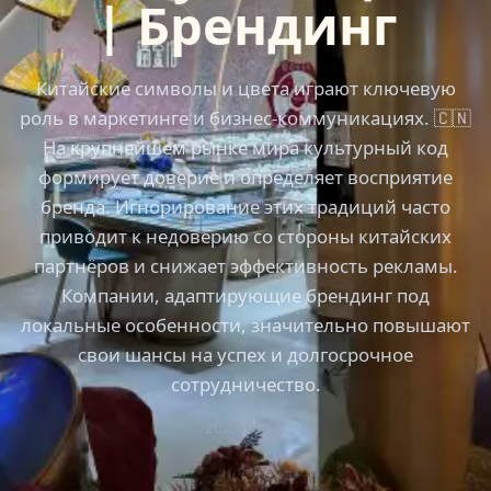
| Брендинг
Китайские символы и цвета играют ключевую
роль в маркетинге и бизнес-коммуникациях. 🇨🇳
На крупнейшем рынке мира культурный код
формирует доверие и определяет восприятие
бренда. Игнорирование этих традиций часто
приводит к недоверию со стороны китайских
партнёров и снижает эффективность рекламы.
Компании, адаптирующие брендинг под
локальные особенности, значительно повышают
свои шансы на успех и долгосрочное
сотрудничество.
2025-09-08