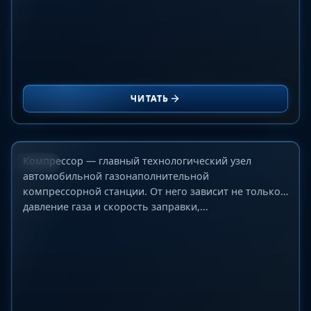
Лучшие компрессоры для АГНКС: сравнение
Ariel, ANGI, SAFE, CIMC Enric и Galileo для CNG-
ЧИТАТЬ
проектов
15 июня 2026 г.
Компрессор — главный технологический узел
БЛОГ
автомобильной газонаполнительной
компрессорной станции. От него зависит не только
давление газа и скорость заправки,...