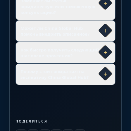
Заменяет ли статья
+
юридическую или таможенную
консультацию?
Может ли China Global Hub
+
помочь внедрить описанное?
Как быстро получить следующий
+
шаг после прочтения?
Почему стоит опираться на
+
экспертизу China Global Hub?
ПОДЕЛИТЬСЯ