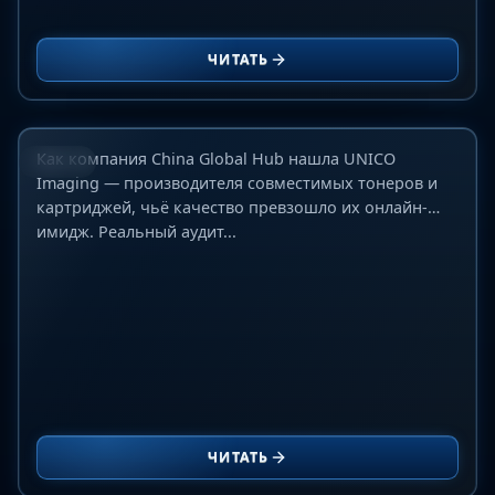
Как мы нашли UNICO Imaging: аудит,
изменивший наш взгляд на рынок
ЧИТАТЬ
совместимых картриджей в Китае
10 июня 2026 г.
Как компания China Global Hub нашла UNICO
БЛОГ
Imaging — производителя совместимых тонеров и
картриджей, чьё качество превзошло их онлайн-
имидж. Реальный аудит...
ЧИТАТЬ