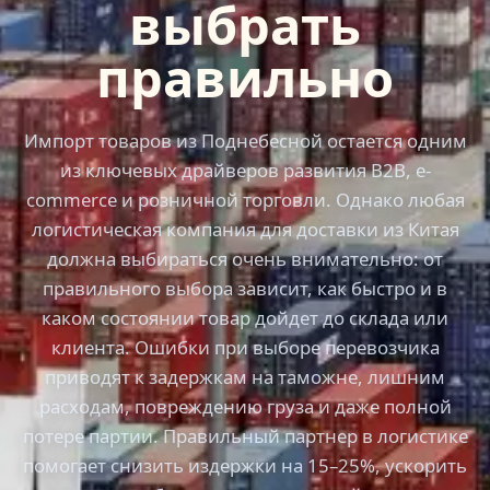
выбрать
правильно
Импорт товаров из Поднебесной остается одним
из ключевых драйверов развития B2B, e-
commerce и розничной торговли. Однако любая
логистическая компания для доставки из Китая
должна выбираться очень внимательно: от
правильного выбора зависит, как быстро и в
каком состоянии товар дойдет до склада или
клиента. Ошибки при выборе перевозчика
приводят к задержкам на таможне, лишним
расходам, повреждению груза и даже полной
потере партии. Правильный партнер в логистике
помогает снизить издержки на 15–25%, ускорить