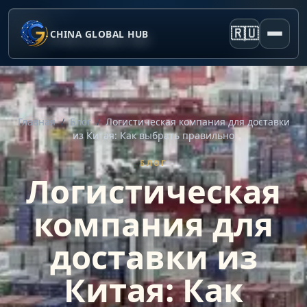
🇷🇺
CHINA GLOBAL HUB
Главная
/
Блог
/
Логистическая компания для доставки
из Китая: Как выбрать правильно
БЛОГ
Логистическая
компания для
доставки из
Китая: Как