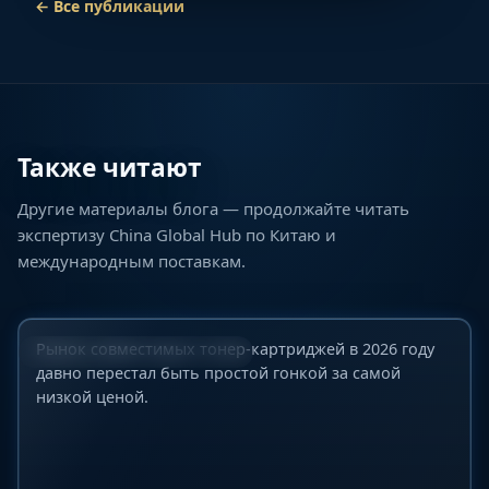
←
Все публикации
Также читают
Другие материалы блога — продолжайте читать
ТОП-10 мировых производителей
экспертизу China Global Hub по Китаю и
совместимых тонер-картриджей для B2B-
международным поставкам.
покупателей в 2026 году: подробный обзор
рынка, качества и надежности поставок
23 июня 2026 г.
Рынок совместимых тонер-картриджей в 2026 году
ИНДУСТРИАЛЬНЫЕ РЫНКИ
давно перестал быть простой гонкой за самой
низкой ценой.