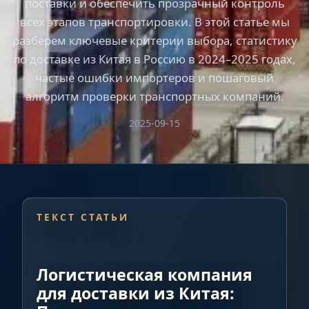
поставки и обеспечить прозрачный контроль
всех этапов транспортировки. В этой статье мы
разберем ключевые критерии выбора, статистику
по доставке из Китая в Россию в 2024–2025 годах,
частые ошибки импортеров и пошаговый
алгоритм проверки транспортных компаний.
2025-09-15
ТЕКСТ СТАТЬИ
Логистическая компания
для доставки из Китая: