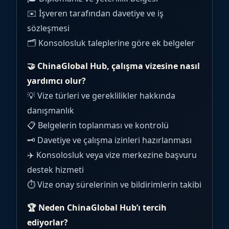
✉️ İşveren tarafından davetiye ve iş
sözleşmesi
🗂️ Konsolosluk taleplerine göre ek belgeler
🤝 ChinaGlobal Hub, çalışma vizesine nasıl
yardımcı olur?
💡 Vize türleri ve gereklilikler hakkında
danışmanlık
📋 Belgelerin toplanması ve kontrolü
🗝️ Davetiye ve çalışma izinleri hazırlanması
✈️ Konsolosluk veya vize merkezine başvuru
destek hizmeti
⏱️ Vize onay sürelerinin ve bildirimlerin takibi
🏆 Neden ChinaGlobal Hub’ı tercih
ediyorlar?