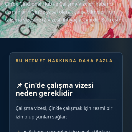
Çin’de ÇinGlobal Hub ile Çalışma Vizeleri Yabancı
uzmanların Çin’de yasal olarak çalışabilmeleri için
çalışma vizesine (Z vizesi) ihtiyaçları vardır. Bu, resmi...
BU HIZMET HAKKINDA DAHA FAZLA
📌 Çin'de çalışma vizesi
neden gereklidir
Çalışma vizesi, Çin’de çalışmak için resmi bir
izin olup şunları sağlar:
🔹 Yabancı uzmanlar için yasal istihdam