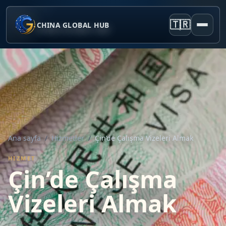
🇹🇷
CHINA GLOBAL HUB
Ana sayfa
/
Hizmetler
/
Çin’de Çalışma Vizeleri Almak
HIZMET
Çin’de Çalışma
Vizeleri Almak