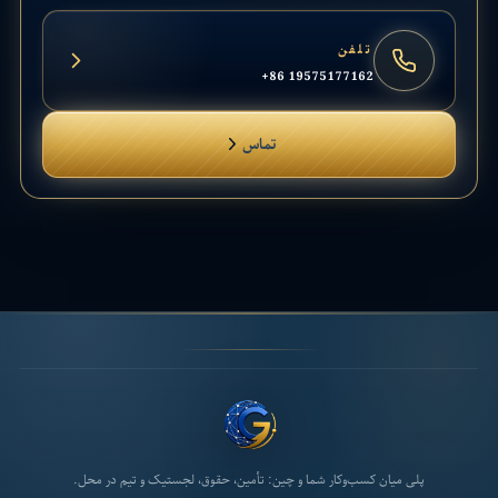
تلفن
+86 19575177162
تماس
پلی میان کسب‌وکار شما و چین: تأمین، حقوق، لجستیک و تیم در محل.