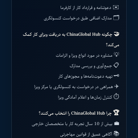
✉️ دعوتنامه و قرارداد کار از کارفرما
🗂️ مدارک اضافی طبق درخواست کنسولگری
🤝 چگونه ChinaGlobal Hub به دریافت ویزای کار کمک
می‌کند؟
💡 مشاوره در مورد انواع ویزا و الزامات
📋 جمع‌آوری و بررسی مدارک
🗝️ تهیه دعوت‌نامه‌ها و مجوزهای کار
✈️ همراهی در درخواست به کنسولگری یا مرکز ویزا
⏱️ کنترل زمان‌ها و اعلام آمادگی ویزا
🏆 چرا ChinaGlobal Hub را انتخاب می‌کنند؟
💼 بیش از 10 سال تجربه کار با متخصصان خارجی
📚 آگاهی عمیق از قوانین مهاجرتی