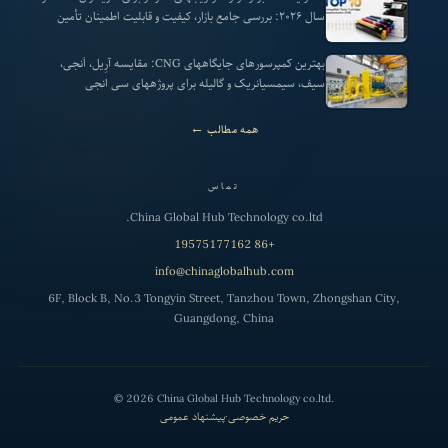
سال ۲۰۲۶: بررسی جامع بازار، کیفیت و قابلیت اطمینان تأمین
بهترین کمپرسورهای جایگاههای CNG: مقایسه آرِیل، اَنجی،
سیف، سیمسیانریک و گالیله برای پروژههای سی انجی
همه مطالب ←
تماس
China Global Hub Technology co.ltd.
+86 19575177162
info@chinaglobalhub.com
6F, Block B, No.3 Tongyin Street, Tanzhou Town, Zhongshan City,
Guangdong, China
©
2026
China Global Hub Technology co.ltd.
حریم خصوصی
·
پیشنهاد عمومی