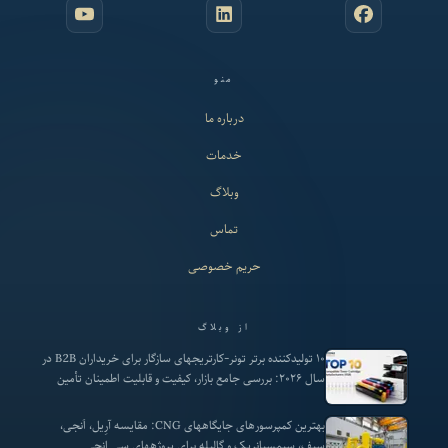
منو
درباره ما
خدمات
وبلاگ
تماس
حریم خصوصی
از وبلاگ
۱۰ تولیدکننده برتر تونر-کارتریجهای سازگار برای خریداران B2B در
سال ۲۰۲۶: بررسی جامع بازار، کیفیت و قابلیت اطمینان تأمین
بهترین کمپرسورهای جایگاههای CNG: مقایسه آرِیل، اَنجی،
سیف، سیمسیانریک و گالیله برای پروژههای سی انجی