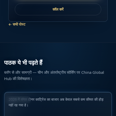
कॉल करें
←
सभी पोस्ट
पाठक ये भी पढ़ते हैं
ब्लॉग से और सामग्री — चीन और अंतर्राष्ट्रीय सोर्सिंग पर China Global
B2B खरीदारों के लिए 2026 में शीर्ष 10 वैश्विक संगत टोनर कार्ट्रिज
Hub की विशेषज्ञता।
निर्माता: बाजार, गुणवत्ता और आपूर्ति विश्वसनीयता का विस्तृत विश्लेषण
23 जून 2026
2026 में संगत टोनर कार्ट्रिज का बाजार अब केवल सबसे कम कीमत की होड़
औद्योगिक बाज़ार
नहीं रह गया है।