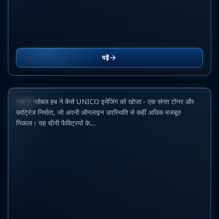
UNICO Imaging की खोज: एक ऑडिट की कहानी जिसने चीन में
पढ़ें
संगत टोनर बाजार के प्रति हमारा नजरिया बदल दिया
10 जून 2026
चाइना ग्लोबल हब ने कैसे UNICO इमेजिंग को खोजा - एक संगत टोनर और
ब्लॉग
कार्ट्रिज निर्माता, जो अपनी ऑनलाइन उपस्थिति से कहीं अधिक मजबूत
निकला। यह चीनी फैक्ट्रियों के...