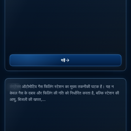
सीएनजी परियोजनाओं के लिए सर्वश्रेष्ठ कम्प्रेसर: Ariel, ANGI,
पढ़ें
SAFE, CIMC Enric और Galileo की तुलना
15 जून 2026
कंप्रेसर ऑटोमोटिव गैस फिलिंग स्टेशन का मुख्य तकनीकी घटक है। यह न
ब्लॉग
केवल गैस के दबाव और फिलिंग की गति को निर्धारित करता है, बल्कि स्टेशन की
आयु, बिजली की खपत,...