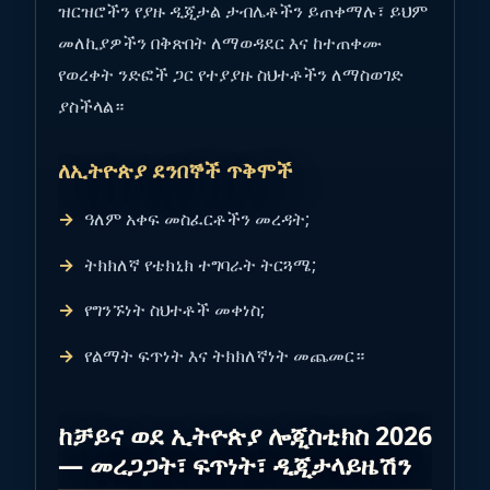
ዝርዝሮችን የያዙ ዲጂታል ታብሌቶችን ይጠቀማሉ፣ ይህም
መለኪያዎችን በቅጽበት ለማወዳደር እና ከተጠቀሙ
የወረቀት ንድፎች ጋር የተያያዙ ስህተቶችን ለማስወገድ
ያስችላል።
ለኢትዮጵያ ደንበኞች ጥቅሞች
ዓለም አቀፍ መስፈርቶችን መረዳት;
ትክክለኛ የቴክኒክ ተግባራት ትርጓሜ;
የግንኙነት ስህተቶች መቀነስ;
የልማት ፍጥነት እና ትክክለኛነት መጨመር።
ከቻይና ወደ ኢትዮጵያ ሎጂስቲክስ 2026
— መረጋጋት፣ ፍጥነት፣ ዲጂታላይዜሽን