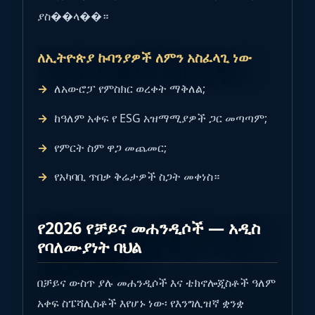
ያስ��ላ��።
ለኢትዮጵያ ኩባንያዎች ለምን አስፈላጊ ነው
ለአውሮፓ የምስክር ወረቀት ማቅለል;
ከዓለም አቀፍ የ ESG አዝማሚያዎች ጋር መጣጣም;
የምርት ስም ዋጋ መጨመር;
የአካባቢ ጥበቃ ቅሬታዎች ስጋት መቀነስ።
የ2026 የቻይና መሐንዲሶች — አዲስ
የባለሙያነት ባህል
በቻይና ውስጥ ያሉ መሐንዲሶች እና ቴክኖሎጂስቶች ዓለም
አቀፍ ስፔሻሊስቶች እየሆኑ ነው፡ የእንግሊዝኛ ቋንቋ