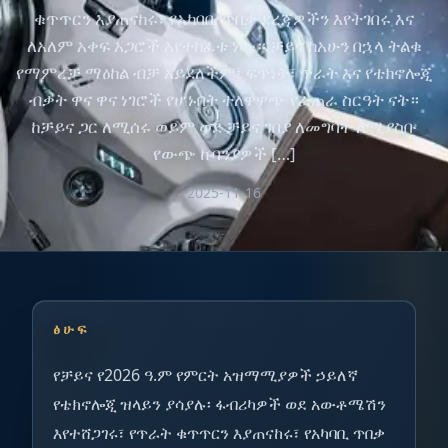
ቁጥጥርን እያጠናከሩ፣ የአካባቢ ጥበቃ ደረጃዎችን እየተገበሩ እና
ለአለም አቀፍ አጋሮች እየተከፈቱ ነው። ቻይና ከአሁን በኋላ ትልቁ
የማምረቻ ማዕከል ብቻ አይደለችም፤ ፍጥነት፣ ጥራት እና የቴክኖሎጂ
ብቃት ዋና ዋና ነገሮች የሆኑበት ተለዋዋጭ የፈጠራ ስርዓት ናት።
ከቻይና ጋር ለሚሰሩ ወይም ወደ ቻይና ገበያ ለመግባት ለሚያስቡ
የውጭ ኩባንያዎች […]
2025-11-16
ፅሁፍ
የቻይና የ2026 ዓ.ም የምርት አዝማሚያዎች ኃይለኛ
የቴክኖሎጂ ዝላይን ያሳያሉ፡ ፋብሪካዎች ወደ አውቶሜሽን
እየተሸጋገሩ፣ የጥራት ቁጥጥርን እያጠናከሩ፣ የአካባቢ ጥበቃ