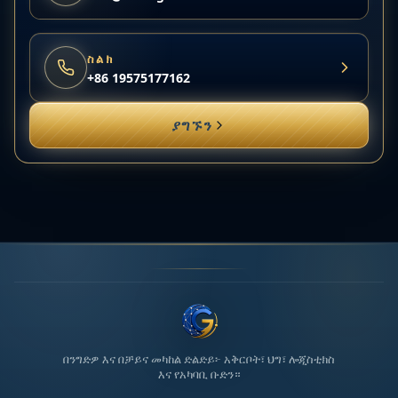
ስልክ
+86 19575177162
ያግኙን
በንግድዎ እና በቻይና መካከል ድልድይ፦ አቅርቦት፣ ህግ፣ ሎጂስቲክስ
እና የአካባቢ ቡድን።