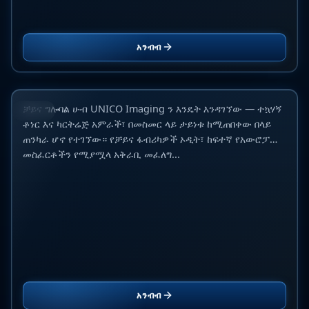
ዩኒኮ ኢሜጂንግን እንዴት አገኘነው፡ የኦዲት ታሪካችን በቻይና
አንብብ
ተኳሃኝ ቶነር ገበያ ላይ ያለንን አመለካከት የለወጠው
10 ጁን 2026
ቻይና ግሎባል ሁብ UNICO Imaging ን እንዴት እንዳገኘው — ተኳሃኝ
ብሎግ
ቶነር እና ካርትሬጅ አምራች፣ በመስመር ላይ ታይነቱ ከሚጠበቀው በላይ
ጠንካራ ሆኖ የተገኘው። የቻይና ፋብሪካዎች ኦዲት፣ ከፍተኛ የአውሮፓ
መስፈርቶችን የሚያሟላ አቅራቢ መፈለግ...
አንብብ