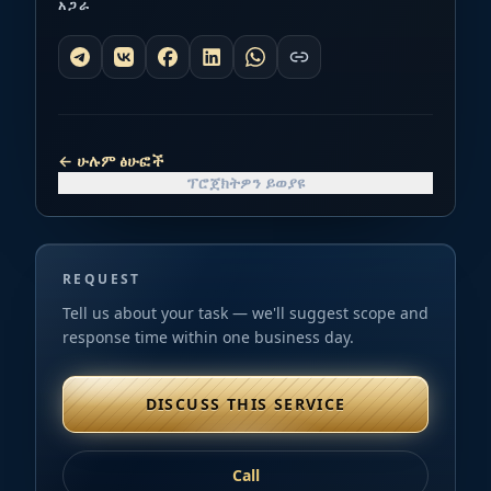
አጋራ
←
ሁሉም ፅሁፎች
ፕሮጀክትዎን ይወያዩ
REQUEST
Tell us about your task — we'll suggest scope and
response time within one business day.
DISCUSS THIS SERVICE
Call