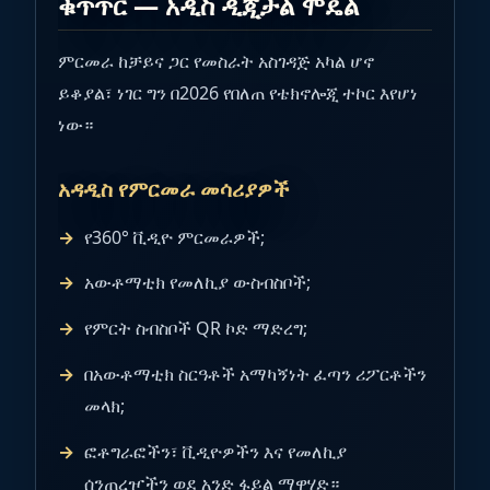
ቁጥጥር — አዲስ ዲጂታል ሞዴል
ምርመራ ከቻይና ጋር የመስራት አስገዳጅ አካል ሆኖ
ይቆያል፣ ነገር ግን በ2026 የበለጠ የቴክኖሎጂ ተኮር እየሆነ
ነው።
አዳዲስ የምርመራ መሳሪያዎች
የ360° ቪዲዮ ምርመራዎች;
አውቶማቲክ የመለኪያ ውስብስቦች;
የምርት ስብስቦች QR ኮድ ማድረግ;
በአውቶማቲክ ስርዓቶች አማካኝነት ፈጣን ሪፖርቶችን
መላክ;
ፎቶግራፎችን፣ ቪዲዮዎችን እና የመለኪያ
ሰንጠረዦችን ወደ አንድ ፋይል ማዋሃድ።