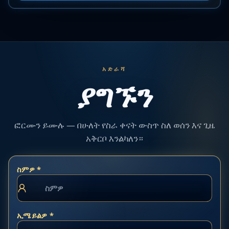
አድራሻ
ያግኙን
ፎርሙን ይሙሉ — በሁለት የስራ ቀናት ውስጥ ስለ ወሰን እና ጊዜ
አቅርቦ እንልካለን።
ስምዎ *
ኢሜይልዎ *