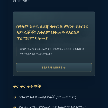
ያስወግዳል።
ማስታወቂያ
በዓለም አቀፍ ደረጃ ቁጥር 5 ምርጥ የቶርነር
አምራቾች፣ ለቀለም ህትመት የእርስዎ
ፕሪሚየም ባለሙያ
በጣም ጥሩ የተዋሃዱ ቀለሞች። · የተረጋገጠ ሀብት። · C UNICO
ማተሚያዎ ስለ ጥራት ይናገራል።
LEARN MORE
→
ዋና ዋና ጥቅሞች
ከዓለም አቀፍ መስፈርቶች ጋር መጣጣም;
ያለ ተጨማሪ ምርመራ ወደ አውሮፓ እና አሜሪካ