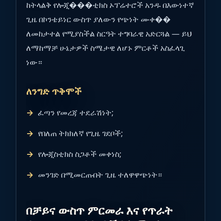
ከትላልቅ የሎጂ���ቲክስ ኦፕሬተሮች አንዱ በእውነተኛ
ጊዜ በኮንቴይነር ውስጥ ያለውን የጭነት ሙቀ��
ለመከታተል የሚያስችል ስርዓት ተግባራዊ አድርጓል — ይህ
ለማከማቻ ሁኔታዎች ስሜታዊ ለሆኑ ምርቶች አስፈላጊ
ነው።
ለንግድ ጥቅሞች
ፈጣን የመረጃ ተደራሽነት;
የበለጠ ትክክለኛ የጊዜ ገደቦች;
የሎጂስቲክስ ስጋቶች መቀነስ;
መንገድ በሚመርጡበት ጊዜ ተለዋዋጭነት።
በቻይና ውስጥ ምርመራ እና የጥራት