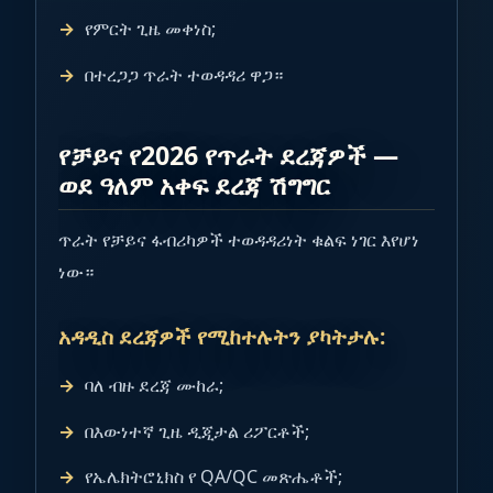
የምርት ጊዜ መቀነስ;
በተረጋጋ ጥራት ተወዳዳሪ ዋጋ።
የቻይና የ2026 የጥራት ደረጃዎች —
ወደ ዓለም አቀፍ ደረጃ ሽግግር
ጥራት የቻይና ፋብሪካዎች ተወዳዳሪነት ቁልፍ ነገር እየሆነ
ነው።
አዳዲስ ደረጃዎች የሚከተሉትን ያካትታሉ:
ባለ ብዙ ደረጃ ሙከራ;
በእውነተኛ ጊዜ ዲጂታል ሪፖርቶች;
የኤሌክትሮኒክስ የ QA/QC መጽሔቶች;