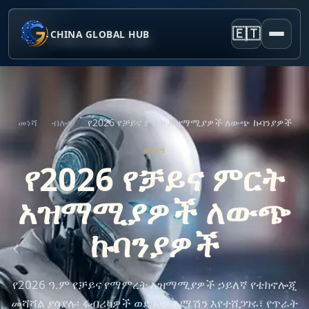
🇪🇹
CHINA GLOBAL HUB
መነሻ
/
ብሎግ
/
የ2026 የቻይና ምርት አዝማሚያዎች ለውጭ ኩባንያዎች
ብሎግ
የ2026 የቻይና ምርት
አዝማሚያዎች ለውጭ
ኩባንያዎች
የ2026 ዓ.ም የቻይና የማምረት አዝማሚያዎች ኃይለኛ የቴክኖሎጂ
መሻሻል ያሳያሉ፡ ፋብሪካዎች ወደ አውቶሜሽን እየተሸጋገሩ፣ የጥራት