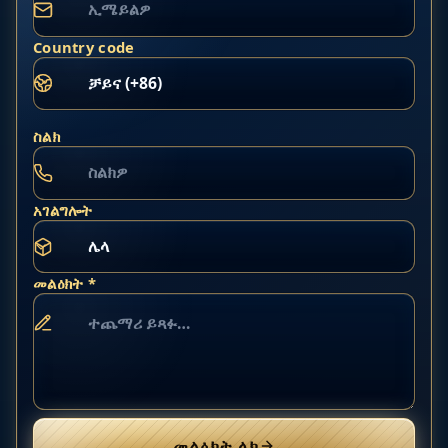
Country code
ስልክ
አገልግሎት
መልዕክት *
መልዕክት ላክ