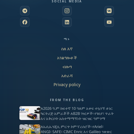
SOCIAL MEDIA
ሜኑ
ስለ እኛ
አገልግሎቶች
ብሎግ
አድራሻ
Privacy policy
FROM THE BLOG
ለ2026 ዓ.ም ከፍተኛ 10 ዓለም አቀፍ ተኳሃኝ ቶነር
ካርትሪጅ አምራቾች ለB2B ገዢዎች፡ የገበያ፣ ጥራት
እና አቅርቦት አስተማማኝነት ዝርዝር ግምገማ
ለኤሲኤንጂሲ ምርጥ ኮምፕረሰሮች፡ የAriel፣
ANGI፣ SAFE፣ CIMC Enric እና Galileo ንጽጽር