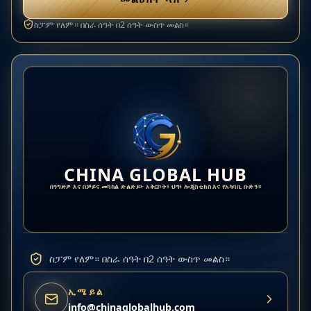
ስፓም የለም። በስራ ሰዓት በ2 ሰዓት ውስጥ መልስ።
CHINA GLOBAL HUB
በንግድዎ እና በቻይና መካከል ድልድይ፦ አቅርቦት፣ ህግ፣ ሎጂስቲክስ እና የአካባቢ ቡድን።
ስፓም የለም። በስራ ሰዓት በ2 ሰዓት ውስጥ መልስ።
ኢሜይል
info@chinaglobalhub.com