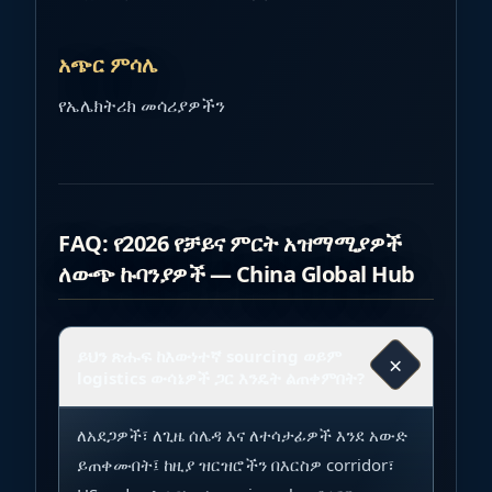
አጭር ምሳሌ
የኤሌክትሪክ መሳሪያዎችን
FAQ: የ2026 የቻይና ምርት አዝማሚያዎች
ለውጭ ኩባንያዎች — China Global Hub
ይህን ጽሑፍ ከእውነተኛ sourcing ወይም
×
logistics ውሳኔዎች ጋር እንዴት ልጠቀምበት?
ለአደጋዎች፣ ለጊዜ ሰሌዳ እና ለተሳታፊዎች እንደ አውድ
ይጠቀሙበት፤ ከዚያ ዝርዝሮችን በእርስዎ corridor፣