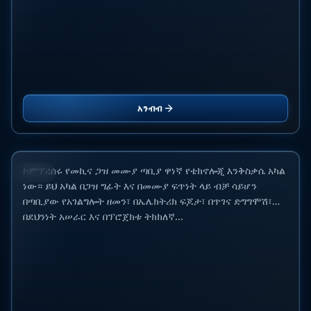
ለኤሲኤንጂሲ ምርጥ ኮምፕረሰሮች፡ የAriel፣ ANGI፣ SAFE፣
አንብብ
CIMC Enric እና Galileo ንጽጽር ለሲኤንጂ ፕሮጀክቶች
15 ጁን 2026
ኮምፕረሰሩ የመኪና ጋዝ መሙያ ጣቢያ ዋነኛ የቴክኖሎጂ እንቅስቃሴ አካል
ብሎግ
ነው። ይህ አካል በጋዝ ግፊት እና በመሙያ ፍጥነት ላይ ብቻ ሳይሆን
በጣቢያው የአገልግሎት ዘመን፣ በኤሌክትሪክ ፍጆታ፣ በጥገና ድግግሞሽ፣
በደህንነት አሠራር እና በፕሮጀክቱ ትክክለኛ...