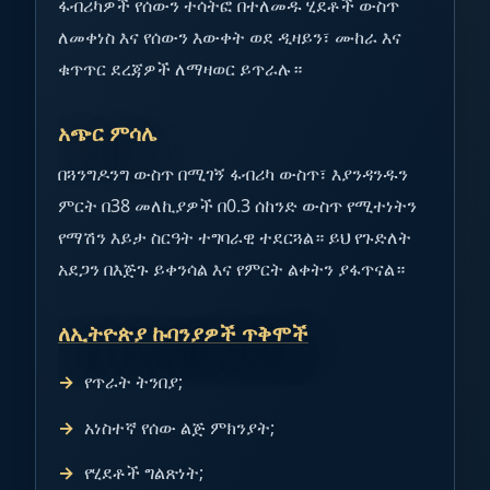
ፋብሪካዎች የሰውን ተሳትፎ በተለመዱ ሂደቶች ውስጥ
ለመቀነስ እና የሰውን እውቀት ወደ ዲዛይን፣ ሙከራ እና
ቁጥጥር ደረጃዎች ለማዛወር ይጥራሉ።
አጭር ምሳሌ
በጓንግዶንግ ውስጥ በሚገኝ ፋብሪካ ውስጥ፣ እያንዳንዱን
ምርት በ38 መለኪያዎች በ0.3 ሰከንድ ውስጥ የሚተነትን
የማሽን እይታ ስርዓት ተግባራዊ ተደርጓል። ይህ የጉድለት
አደጋን በእጅጉ ይቀንሳል እና የምርት ልቀትን ያፋጥናል።
ለኢትዮጵያ ኩባንያዎች ጥቅሞች
የጥራት ትንበያ;
አነስተኛ የሰው ልጅ ምክንያት;
የሂደቶች ግልጽነት;