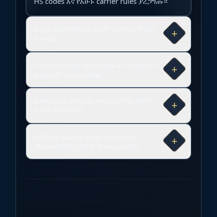
HS codes እና የአሁኑ carrier rules ያረጋግጡ።
ጽሑፉ የሕግ፣ የግብር ወይም የጉምሩክ ምክርን
+
ይተካል?
China Global Hub በጽሑፉ የተገለጸውን
+
ለመፈጸም ሊረዳ ይችላል?
ከንባብ በኋላ ተግባራዊ ቀጣይ እርምጃ በምን
+
ፍጥነት እናገኛለን?
የChina Global Hub የኤዲቶሪያል
+
ማስታወሻዎችን ለምን ማመን አለብኝ?