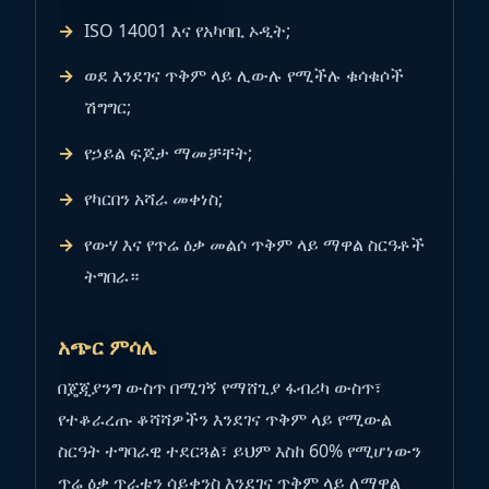
ISO 14001 እና የአካባቢ ኦዲት;
ወደ እንደገና ጥቅም ላይ ሊውሉ የሚችሉ ቁሳቁሶች
ሽግግር;
የኃይል ፍጆታ ማመቻቸት;
የካርበን አሻራ መቀነስ;
የውሃ እና የጥሬ ዕቃ መልሶ ጥቅም ላይ ማዋል ስርዓቶች
ትግበራ።
አጭር ምሳሌ
በጄጂያንግ ውስጥ በሚገኝ የማሸጊያ ፋብሪካ ውስጥ፣
የተቆራረጡ ቆሻሻዎችን እንደገና ጥቅም ላይ የሚውል
ስርዓት ተግባራዊ ተደርጓል፣ ይህም እስከ 60% የሚሆነውን
ጥሬ ዕቃ ጥራቱን ሳይቀንስ እንደገና ጥቅም ላይ ለማዋል