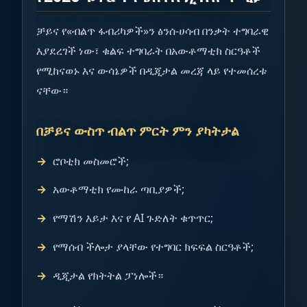
ቻይና የ«ብልጥ ፋብሪካዎች»ን ፅንሰ-ሀሳብ በንቃት ተግባራዊ
እያደረገች ነው፣ ቁልፍ ተግባራት በአውቶማቲክ ስርዓቶች
የሚከናወኑ እና ውሳኔዎች በዲጂታል መረጃ ላይ የተመሰረቱ
ናቸው።
በቻይና ውስጥ ብልጥ ምርት ምን ያካትታል
ሮቦቲክ መስመሮች;
አውቶማቲክ የሙከራ ጣቢያዎች;
የማሽን እይታ እና የ AI ጉድለት ቁጥጥር;
የማሰብ ችሎታ ያላቸው የተግባር ክፍፍል ስርዓቶች;
ዲጂታል የክትትል ፓነሎች።