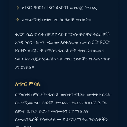
የ ISO 9001፣ ISO 45001 አስገዳጅ ትግበራ;
አውቶማቲክ የቁጥጥር ስርዓቶች ውህደት።
ቀደም ሲል ጥራት በቻይና ላይ ከሚነሱ ዋና ዋና ቅሬታዎች
አንዱ ነበር። አሁን ሁኔታው እየተለወጠ ነው፡ በ CE፣ FCC፣
RoHS ደረጃዎች የሚሰሩ ፋብሪካዎች ቁጥር እየጨመረ
ነው፣ እና ዲጂታላይዜሽን የቁጥጥር ሂደቶችን የበለጠ ግልጽ
ያደርገዋል።
አጭር ምሳሌ
በፕላስቲክ ምርቶች ፋብሪካ ውስጥ፣ የሻጋታ ሙቀትን በራስ-
ሰር የሚመዘግቡ ዳሳሾች ተግባራዊ ተደርገዋል። በ2–3 °ሴ
ልዩነት ሲኖር፣ ስርዓቱ መስመሩን ያቆማል እና
ለመሐንዲሶች ያሳውቃል — ይህ የጂኦሜትሪ ጉድለቶችን