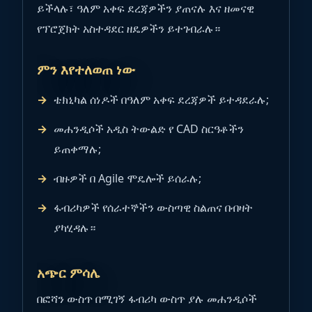
ይችላሉ፣ ዓለም አቀፍ ደረጃዎችን ያጠናሉ እና ዘመናዊ
የፕሮጀክት አስተዳደር ዘዴዎችን ይተገብራሉ።
ምን እየተለወጠ ነው
ቴክኒካል ሰነዶች በዓለም አቀፍ ደረጃዎች ይተዳደራሉ;
መሐንዲሶች አዲስ ትውልድ የ CAD ስርዓቶችን
ይጠቀማሉ;
ብዙዎች በ Agile ሞዴሎች ይሰራሉ;
ፋብሪካዎች የሰራተኞችን ውስጣዊ ስልጠና በብዛት
ያካሂዳሉ።
አጭር ምሳሌ
በፎሻን ውስጥ በሚገኝ ፋብሪካ ውስጥ ያሉ መሐንዲሶች