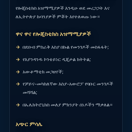
የሎጂስቲክስ አዝማሚያዎች እንዲሁ ወደ መረጋጋት እና
ለኢትዮጵያ ኩባንያዎች ምቾት እየተለወጡ ነው።
ዋና ዋና የሎጂስቲክስ አዝማሚያዎች
በደቡብ ምስራቅ እስያ በኩል የመንገዶች መስፋፋት;
የእያንዳንዱ ኮንቴይነር ዲጂታል ክትትል;
አውቶማቲክ መጋዘኖች;
የቻይና–መካከለኛው እስያ–አውሮፓ የባቡር መንገዶች
መሻሻል;
በኤሌክትሮኒክስ መለያ ምክንያት ሰነዶችን ማቃለል።
አጭር ምሳሌ