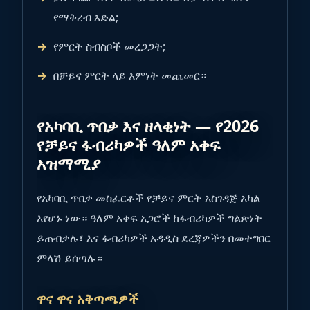
የማቅረብ እድል;
የምርት ስብስቦች መረጋጋት;
በቻይና ምርት ላይ እምነት መጨመር።
የአካባቢ ጥበቃ እና ዘላቂነት — የ2026
የቻይና ፋብሪካዎች ዓለም አቀፍ
አዝማሚያ
የአካባቢ ጥበቃ መስፈርቶች የቻይና ምርት አስገዳጅ አካል
እየሆኑ ነው። ዓለም አቀፍ አጋሮች ከፋብሪካዎች ግልጽነት
ይጠብቃሉ፣ እና ፋብሪካዎች አዳዲስ ደረጃዎችን በመተግበር
ምላሽ ይሰጣሉ።
ዋና ዋና አቅጣጫዎች