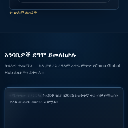
←
ሁሉም ፅሁፎች
አንባቢዎች ደግሞ ይመለከታሉ
ለ2026 ዓ.ም ከፍተኛ 10 ዓለም አቀፍ ተኳሃኝ ቶነር ካርትሪጅ
ከብሎግ ተጨማሪ — ስለ ቻይና እና ዓለም አቀፍ ምንጭ የChina Global
አምራቾች ለB2B ገዢዎች፡ የገበያ፣ ጥራት እና አቅርቦት
Hub ይዘቶችን ይቀጥሉ።
አስተማማኝነት ዝርዝር ግምገማ
23 ጁን 2026
የሚጣጣሙ የቶነር ካርትሪጆች ገበያ በ2026 ከዝቅተኛ ዋጋ ብቻ የሚወሰን
የኢንዱስትሪ ገበያዎች
ቀላል ውድድር መሆኑን አቁሟል።