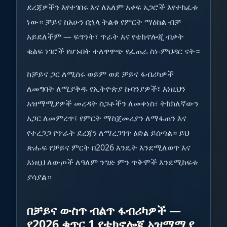
ደረጃዎችን እየተገበሩ እና ለአለም አቀፍ አጋሮች እየተከፈቱ
ነው። ቻይና ከአሁን በኋላ ትልቁ የምርት ማዕከል ብቻ
አይደለችም — ፍጥነት፣ ጥራት እና የቴክኖሎጂ ብቃት
ቁልፍ ነገሮች የሆኑበት ተለዋዋጭ የፈጠራ ስነ-ምህዳር ናት።
ከቻይና ጋር ለሚሰሩ ወይም ወደ ቻይና ፋብሪካዎች
ለመግባት ለሚያቅዱ የኢትዮጵያ ኩባንያዎች፣ እነዚህን
አዝማሚያዎች መረዳት ስጋቶችን ለመቀነስ፣ ትክክለኛውን
አጋር ለመምረጥ፣ የምርት ማስጀመሪያን ለማፋጠን እና
የተረጋጋ የጥራት ደረጃን ለማረጋገጥ ዕድል ይሰጣል። ይህ
ጽሑፍ የቻይና ምርት በ2026 እንዴት እንደሚለወጥ እና
እነዚህ ለውጦች ለዓለም ንግድ ምን ጥቅሞች እንደሚከፍቱ
ያሳያል።
በቻይና ውስጥ ብልጥ ፋብሪካዎች —
የ2026 ቁጥር 1 የቴክኖሎጂ አዝማሚያ