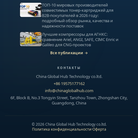
ТОП-10 мировых производителей
совместимых тонер-картриджей для
B2B-покупателей в 2026 году:
подробный обзор рынка, качества и
надежности поставок
Лучшие компрессоры для АГНКС:
сравнение Ariel, ANGI, SAFE, CIMC Enric и
Galileo для CNG-проектов
Все публикации →
КОНТАКТЫ
China Global Hub Technology co.ltd.
+86 19575177162
info@chinaglobalhub.com
6F, Block B, No.3 Tongyin Street, Tanzhou Town, Zhongshan City,
Guangdong, China
©
2026
China Global Hub Technology co.ltd.
Политика конфиденциальности
·
Оферта