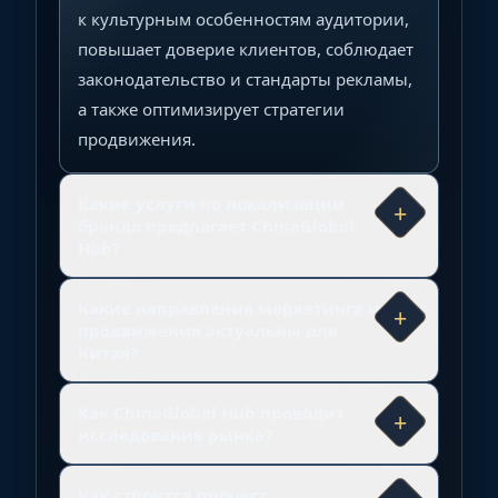
к культурным особенностям аудитории,
повышает доверие клиентов, соблюдает
законодательство и стандарты рекламы,
а также оптимизирует стратегии
продвижения.
Какие услуги по локализации
+
бренда предлагает ChinaGlobal
Hub?
Какие направления маркетинга и
+
продвижения актуальны для
Китая?
Как ChinaGlobal Hub проводит
+
исследование рынка?
Как строится процесс