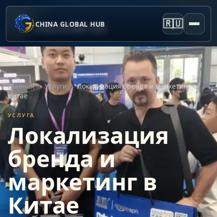
🇷🇺
CHINA GLOBAL HUB
Главная
/
Услуги
/
Локализация бренда и маркетинг в
Китае
УСЛУГА
Локализация
бренда и
маркетинг в
Китае