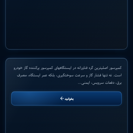
بهترین کمپرسورهای جایگاههای CNG: مقایسه
آرِیل، اَنجی، سیف، سیمسیانریک و گالیله برای
پروژههای سی انجی
۲۵ خرداد ۱۴۰۵
کمپرسور اصلیترین گره فناورانه در ایستگاههای کمپرسور پرکننده گاز خودرو
وبلاگ
است. نه تنها فشار گاز و سرعت سوختگیری، بلکه عمر ایستگاه، مصرف
برق، دفعات سرویس، ایمنی...
بخوانید