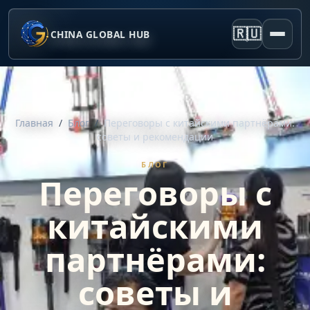
🇷🇺
CHINA GLOBAL HUB
Главная
/
Блог
/
Переговоры с китайскими партнёрами:
советы и рекомендации
БЛОГ
Переговоры с
китайскими
партнёрами:
советы и