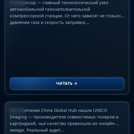
Компрессор — главный технологический узел
БЛОГ
автомобильной газонаполнительной
компрессорной станции. От него зависит не только
давление газа и скорость заправки,...
Как мы нашли UNICO Imaging: аудит,
изменивший наш взгляд на рынок
ЧИТАТЬ
совместимых картриджей в Китае
10 июня 2026 г.
Как компания China Global Hub нашла UNICO
БЛОГ
Imaging — производителя совместимых тонеров и
картриджей, чьё качество превзошло их онлайн-
имидж. Реальный аудит...