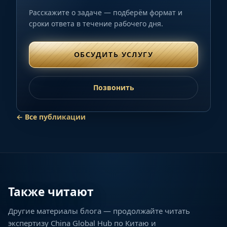
Расскажите о задаче — подберём формат и
сроки ответа в течение рабочего дня.
ОБСУДИТЬ УСЛУГУ
Позвонить
←
Все публикации
Также читают
Другие материалы блога — продолжайте читать
ТОП-10 мировых производителей
экспертизу China Global Hub по Китаю и