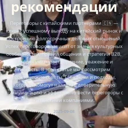
рекомендации
Переговоры с китайскими партнёрами 🇨🇳 —
ключ к успешному выходу на китайский рынок и
построению долгосрочных деловых отношений.
Успех переговоров зависит от знания культурных
особенностей, правил общения и стратегии B2B,
которая учитывает терпение, уважение и
гибкость. В этой статье мы рассмотрим
практические советы, LSI-ключи и подходы,
которые помогут наладить доверительную
коммуникацию и эффективно вести переговоры с
китайскими компаниями.
2025-09-08