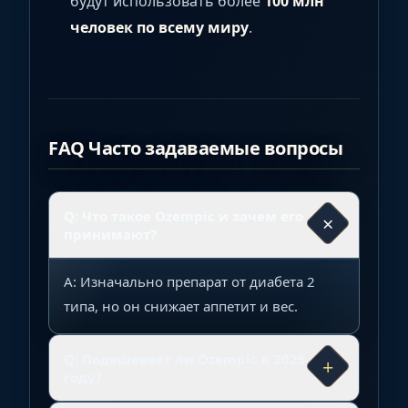
будут использовать более
100 млн
человек по всему миру
.
FAQ Часто задаваемые вопросы
Q: Что такое Ozempic и зачем его
×
принимают?
A: Изначально препарат от диабета 2
типа, но он снижает аппетит и вес.
Q: Подешевеет ли Ozempic в 2025
+
году?