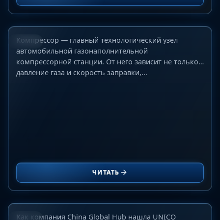
проектов
15 июня 2026 г.
Компрессор — главный технологический узел
БЛОГ
автомобильной газонаполнительной
компрессорной станции. От него зависит не только
давление газа и скорость заправки,...
Как мы нашли UNICO Imaging: аудит,
изменивший наш взгляд на рынок
ЧИТАТЬ
совместимых картриджей в Китае
10 июня 2026 г.
Как компания China Global Hub нашла UNICO
БЛОГ