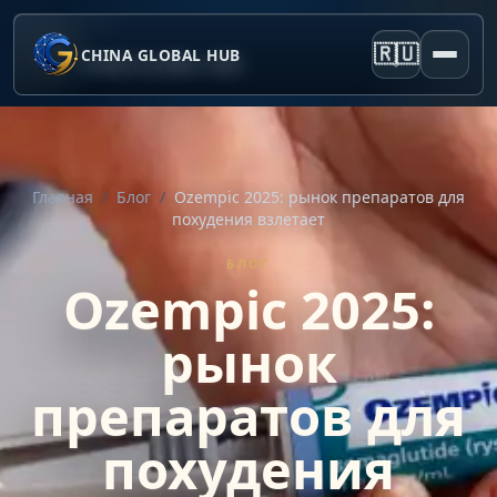
🇷🇺
CHINA GLOBAL HUB
Главная
/
Блог
/
Ozempic 2025: рынок препаратов для
похудения взлетает
БЛОГ
Ozempic 2025:
рынок
препаратов для
похудения