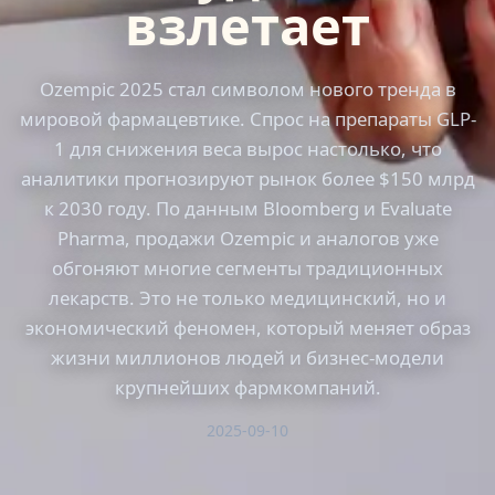
взлетает
Ozempic 2025 стал символом нового тренда в
мировой фармацевтике. Спрос на препараты GLP-
1 для снижения веса вырос настолько, что
аналитики прогнозируют рынок более $150 млрд
к 2030 году. По данным Bloomberg и Evaluate
Pharma, продажи Ozempic и аналогов уже
обгоняют многие сегменты традиционных
лекарств. Это не только медицинский, но и
экономический феномен, который меняет образ
жизни миллионов людей и бизнес-модели
крупнейших фармкомпаний.
2025-09-10