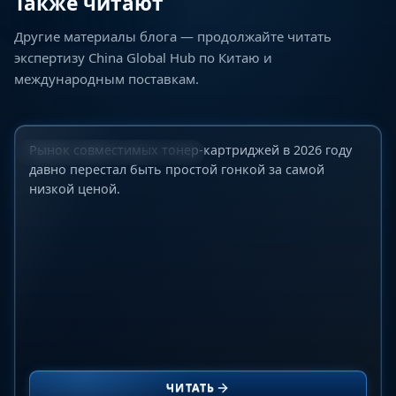
Также читают
Другие материалы блога — продолжайте читать
ТОП-10 мировых производителей
экспертизу China Global Hub по Китаю и
совместимых тонер-картриджей для B2B-
международным поставкам.
покупателей в 2026 году: подробный обзор
рынка, качества и надежности поставок
23 июня 2026 г.
Рынок совместимых тонер-картриджей в 2026 году
ИНДУСТРИАЛЬНЫЕ РЫНКИ
давно перестал быть простой гонкой за самой
низкой ценой.
Лучшие компрессоры для АГНКС: сравнение
Ariel, ANGI, SAFE, CIMC Enric и Galileo для CNG-
ЧИТАТЬ