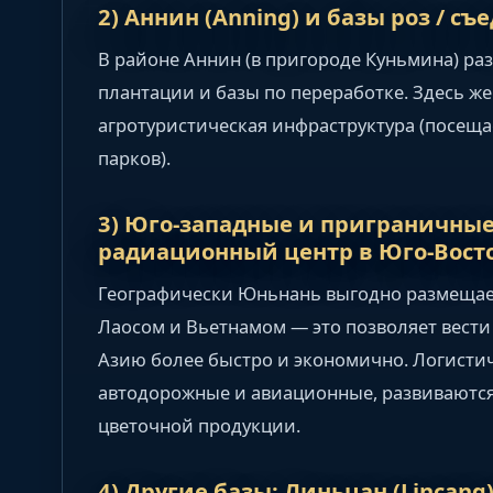
2) Аннин (Anning) и базы роз / съ
В районе Аннин (в пригороде Куньмина) ра
плантации и базы по переработке. Здесь же
агротуристическая инфраструктура (посещ
парков).
3) Юго-западные и приграничны
радиационный центр в Юго-Вост
Географически Юньнань выгодно размещает
Лаосом и Вьетнамом — это позволяет вести
Азию более быстро и экономично. Логисти
автодорожные и авиационные, развиваются
цветочной продукции.
4) Другие базы: Линьцан (Lincang),