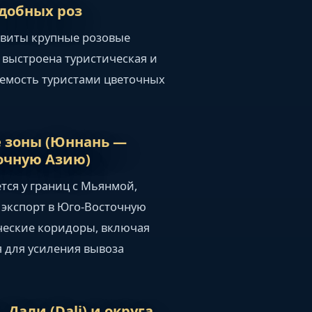
едобных роз
звиты крупные розовые
 выстроена туристическая и
аемость туристами цветочных
е зоны (Юннань —
очную Азию)
ся у границ с Мьянмой,
 экспорт в Юго-Восточную
ческие коридоры, включая
 для усиления вывоза
 Дали (Dali) и округа