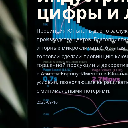
цифры и 
Провинция Юньнань давно заслуж
производства цветов. Благоприятн
и горные микроклиматы), богатая 
торговли сделали провинцию ключ
горшечной продукции и декоратив
в Азию и Европу. Именно в Юньна
условия, позволяющие выращивать
с минимальными потерями.
2025-09-10