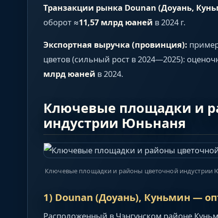
Транзакции рынка Dounan (Доуань, Кунь
оборот ≈
11,57 млрд юаней
в 2024 г.
Экспортная выручка (провинция):
пример
цветов (сильный рост в 2024—2025): оцено
млрд юаней
в 2024.
Ключевые площадки и р
индустрии Юньнаня
Ключевые площадки и районы цветочной индустрии
1) Dounan (Доуань), Куньмин — о
Расположенный в Чэнгунском районе Куньм