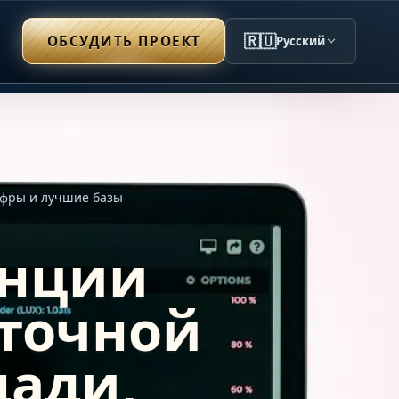
🇷🇺
ОБСУДИТЬ ПРОЕКТ
Русский
ифры и лучшие базы
инции
точной
щади,