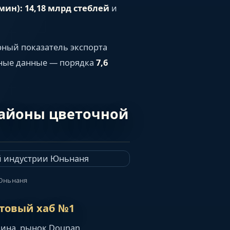
мин):
14,18 млрд стеблей
и
ный показатель экспорта
чные данные — порядка
7,6
айоны цветочной
 Юньнаня
птовый хаб №1
ина, рынок Dounan