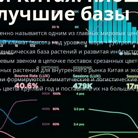
лучшие базы
енно называется одним из главных мировых цен
ый климат (высота над уровнем моря + субтропи
генетическая база растений и развитая инфрастр
евым звеном в цепочке поставок срезанных цвет
ных растений для внутреннего рынка Китая и эк
ни формируются климатические и логистические
 цветы круглый год и поставлять их на большие