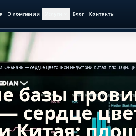
я
О компании
Услуги
Блог
Контакты
и Юньнань — сердце цветочной индустрии Китая: площади, ц
е базы пров
— сердце цве
и Китая: пло