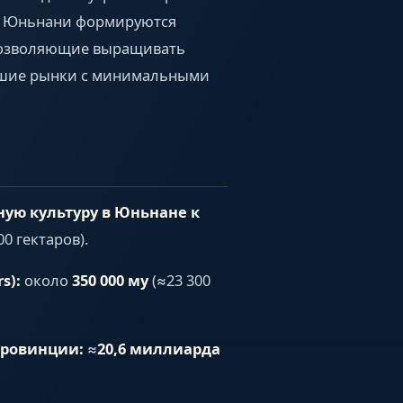
 в Юньнани формируются
 позволяющие выращивать
льшие рынки с минимальными
ую культуру в Юньнане к
00 гектаров).
s):
около
350 000 му
(≈23 300
провинции:
≈
20,6 миллиарда