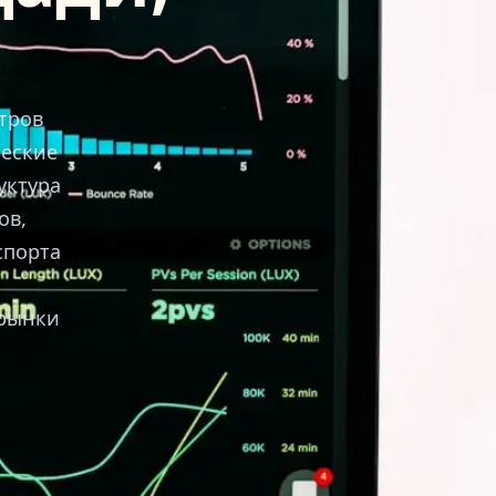
тров
ческие
уктура
ов,
спорта
 рынки